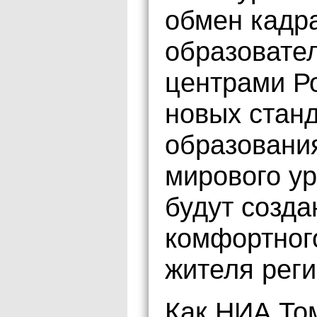
обмен кадр
образовате
центрами Р
новых станд
образовани
мирового ур
будут созда
комфортног
жителя реги
Как НИА То