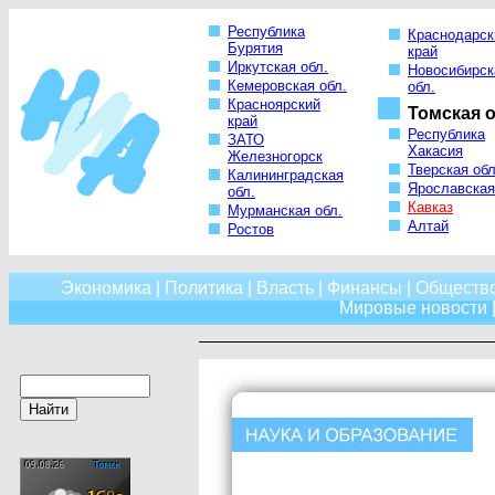
Республика
Краснодарск
Бурятия
край
Иркутская обл.
Новосибирск
Кемеровская обл.
обл.
Красноярский
Томская о
край
Республика
ЗАТО
Хакасия
Железногорск
Тверская обл
Калининградская
Ярославская
обл.
Кавказ
Мурманская обл.
Алтай
Ростов
Экономика
|
Политика
|
Власть
|
Финансы
|
Обществ
Мировые новости
|