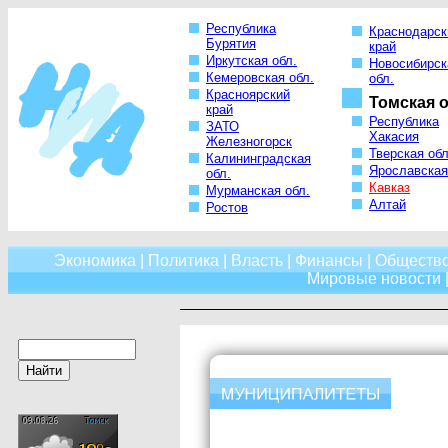
Республика
Краснодарск
Бурятия
край
Иркутская обл.
Новосибирск
Кемеровская обл.
обл.
Красноярский
Томская о
край
Республика
ЗАТО
Хакасия
Железногорск
Тверская обл
Калининградская
Ярославская
обл.
Кавказ
Мурманская обл.
Алтай
Ростов
Экономика
|
Политика
|
Власть
|
Финансы
|
Обществ
Мировые новости
|