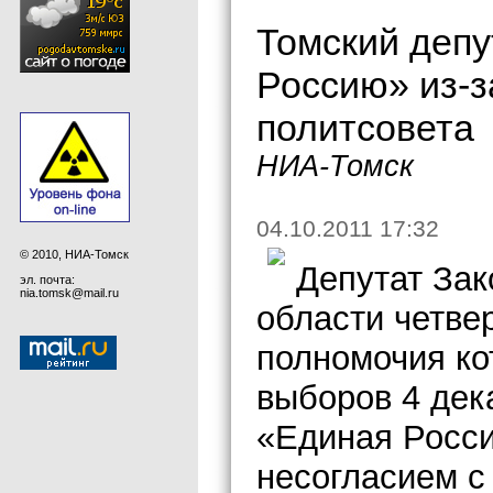
Томский депу
Россию» из-з
политсовета
НИА-Томск
04.10.2011 17:32
© 2010, НИА-Томск
Депутат За
эл. почта:
nia.tomsk@mail.ru
области четве
полномочия ко
выборов 4 дек
«Единая Росси
несогласием с