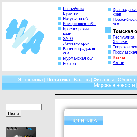
Республика
Краснодарск
Бурятия
край
Иркутская обл.
Новосибирск
Кемеровская обл.
обл.
Красноярский
Томская о
край
Республика
ЗАТО
Хакасия
Железногорск
Тверская обл
Калининградская
Ярославская
обл.
Кавказ
Мурманская обл.
Алтай
Ростов
Экономика
|
Политика
|
Власть
|
Финансы
|
Общест
Мировые новости
|