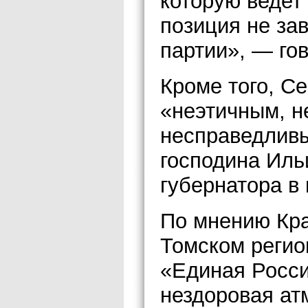
которую ведет 
позиция не зав
партии», — гов
Кроме того, С
«неэтичным, н
несправедливы
господина Иль
губернатора в 
По мнению Кра
Томском регио
«Единая Росси
нездоровая ат