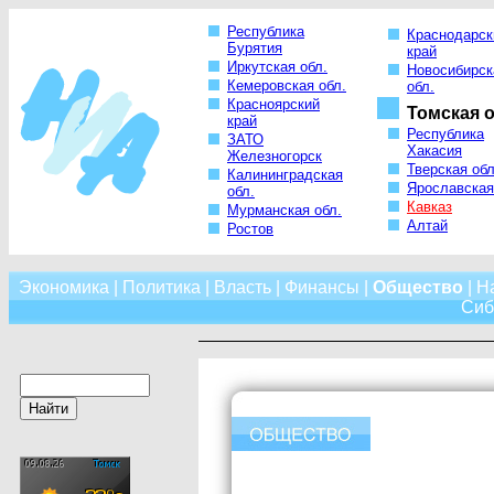
Республика
Краснодарск
Бурятия
край
Иркутская обл.
Новосибирск
Кемеровская обл.
обл.
Красноярский
Томская о
край
Республика
ЗАТО
Хакасия
Железногорск
Тверская обл
Калининградская
Ярославская
обл.
Кавказ
Мурманская обл.
Алтай
Ростов
Экономика
|
Политика
|
Власть
|
Финансы
|
Общество
|
Н
Сиб