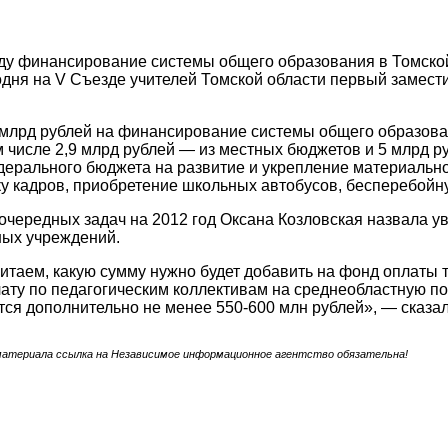
оду финансирование системы общего образования в Томской
дня на V Съезде учителей Томской области первый замести
9 млрд рублей на финансирование системы общего образов
м числе 2,9 млрд рублей — из местных бюджетов и 5 млрд р
дерального бюджета на развитие и укрепление материальн
у кадров, приобретение школьных автобусов, бесперебойн
очередных задач на 2012 год Оксана Козловская назвала у
ных учреждений.
итаем, какую сумму нужно будет добавить на фонд оплаты т
ату по педагогическим коллективам на среднеобластную по 
тся дополнительно не менее 550-600 млн рублей», — сказа
материала ссылка на Независимое информационное агентство обязательна!