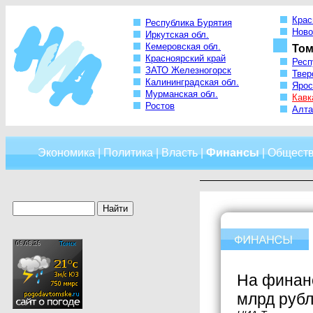
Крас
Республика Бурятия
Ново
Иркутская обл.
Кемеровская обл.
Том
Красноярский край
Респ
ЗАТО Железногорск
Твер
Калининградская обл.
Ярос
Мурманская обл.
Кавк
Ростов
Алта
Экономика
|
Политика
|
Власть
|
Финансы
|
Общест
На финанс
млрд руб