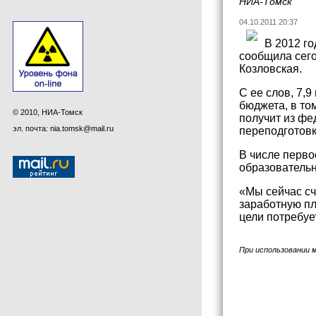
НИА-Томск
04.10.2011 20:37
В 2012 г
сообщила сего
Козловская.
С ее слов, 7,
бюджета, в то
© 2010, НИА-Томск
получит из фе
эл. почта: nia.tomsk@mail.ru
переподготовк
В числе перво
образователь
«Мы сейчас сч
заработную пл
цели потребуе
При использовании 