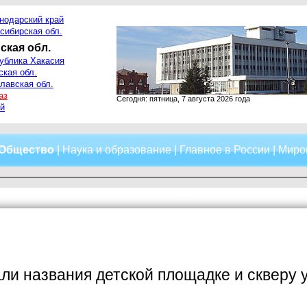
нодарский край
сибирская обл.
ская обл.
ублика Хакасия
ская обл.
лавская обл.
аз
Сегодня: пятница, 7 августа 2026 года
й
Общество
|
Наука и образование
|
Главное в России
|
Миро
ли названия детской площадке и скверу 