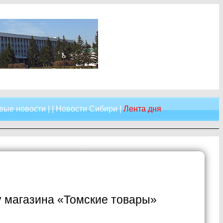
вые новости
| |
Новости Сибири
|
Лента дня
у магазина «Томские товары»