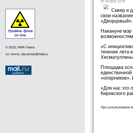
07.10.2011 12:47
Сквер и 
свои название
«Дворцовый».
Накануне мэр 
возможностям
«С инициативо
© 2010, НИА-Томск
течение лета 
эл. почта: nia.tomsk@mail.ru
Хисматуллины
Площадка осна
единственной 
«опорников». 
«Для нас это 
Кировского ра
При использовании 