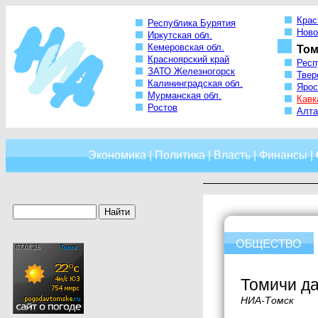
Крас
Республика Бурятия
Ново
Иркутская обл.
Кемеровская обл.
Том
Красноярский край
Респ
ЗАТО Железногорск
Твер
Калининградская обл.
Ярос
Мурманская обл.
Кавк
Ростов
Алта
Экономика
|
Политика
|
Власть
|
Финансы
|
Томичи да
НИА-Томск