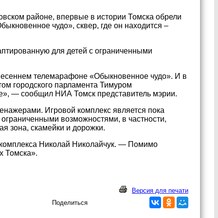
овском районе, впервые в истории Томска обрели
ыкновенное чудо», сквер, где он находится –
аптированную для детей с ограниченными
 весеннем телемарафоне «Обыкновенное чудо». И в
атом городского парламента Тимуром
е», — сообщил НИА Томск представитель мэрии.
енажерами. Игровой комплекс является пока
 ограниченными возможностями, в частности,
ая зона, скамейки и дорожки.
о комплекса Николай Николайчук. — Помимо
х Томска».
Версия для печати
Поделиться