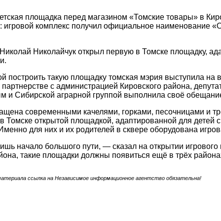
детская площадка перед магазином «Томские товары» в Кир
: игровой комплекс получил официальное наименование «Об
Николай Николайчук открыл первую в Томске площадку, ад
и.
й построить такую площадку томская мэрия выступила на
в партнерстве с администрацией Кировского района, депут
м и Сибирской аграрной группой выполнила своё обещани
щена современными качелями, горками, песочницами и тр
в Томске открытой площадкой, адаптированной для детей с
Именно для них и их родителей в сквере оборудована игров
лишь начало большого пути, — сказал на открытии игровог
йона, такие площадки должны появиться ещё в трёх района
материала ссылка на Независимое информационное агентство обязательна!