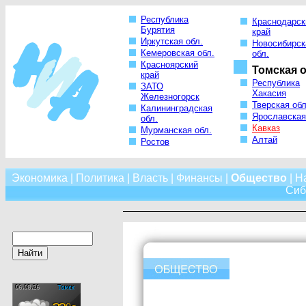
Республика
Краснодарск
Бурятия
край
Иркутская обл.
Новосибирск
Кемеровская обл.
обл.
Красноярский
Томская о
край
Республика
ЗАТО
Хакасия
Железногорск
Тверская обл
Калининградская
Ярославская
обл.
Кавказ
Мурманская обл.
Алтай
Ростов
Экономика
|
Политика
|
Власть
|
Финансы
|
Общество
|
Н
Сиб