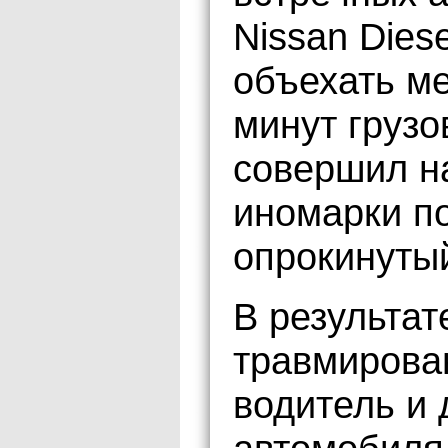
Nissan Dies
объехать ме
минут грузо
совершил н
иномарки п
опрокинутый
В результа
травмирова
водитель и 