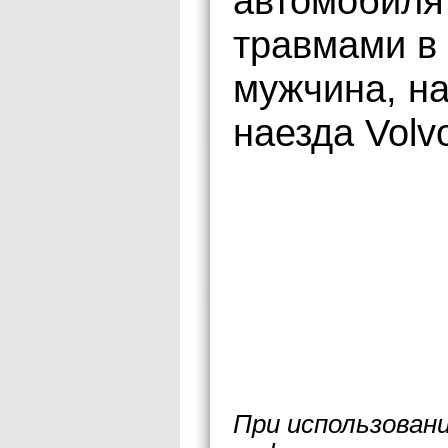
автомобиля
травмами в
мужчина, н
наезда Volv
При использован