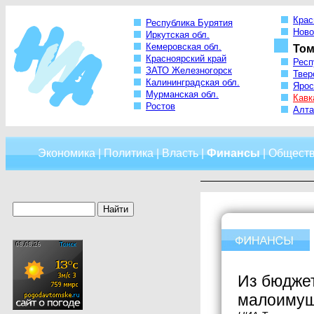
Крас
Республика Бурятия
Ново
Иркутская обл.
Кемеровская обл.
Том
Красноярский край
Респ
ЗАТО Железногорск
Твер
Калининградская обл.
Ярос
Мурманская обл.
Кавк
Ростов
Алта
Экономика
|
Политика
|
Власть
|
Финансы
|
Общест
Из бюджет
малоиму