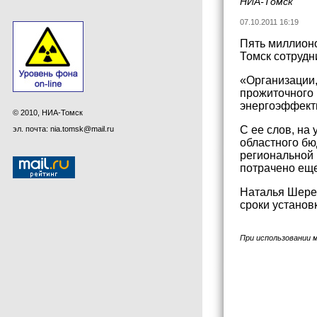
НИА-Томск
07.10.2011 16:19
Пять миллионо
Томск сотрудн
«Организации,
прожиточного 
энергоэффект
© 2010, НИА-Томск
С ее слов, на
эл. почта: nia.tomsk@mail.ru
областного бю
региональной 
потрачено еще
Наталья Шерем
сроки установ
При использовании 