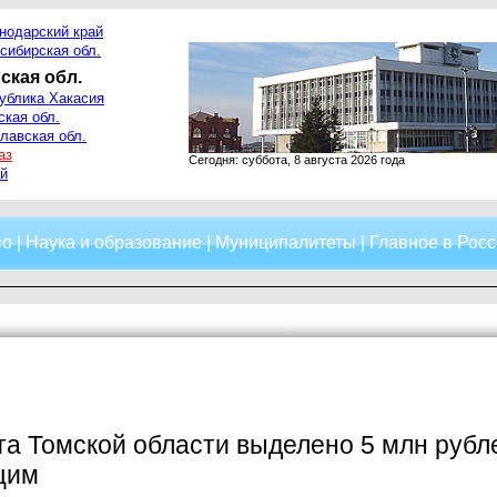
нодарский край
сибирская обл.
ская обл.
ублика Хакасия
ская обл.
лавская обл.
аз
Сегодня: суббота, 8 августа 2026 года
й
во
|
Наука и образование
|
Муниципалитеты
|
Главное в Росс
а Томской области выделено 5 млн рубле
щим