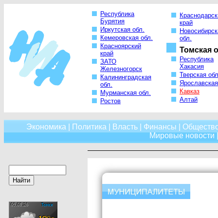
Республика
Краснодарск
Бурятия
край
Иркутская обл.
Новосибирск
Кемеровская обл.
обл.
Красноярский
Томская о
край
Республика
ЗАТО
Хакасия
Железногорск
Тверская обл
Калининградская
Ярославская
обл.
Кавказ
Мурманская обл.
Алтай
Ростов
Экономика
|
Политика
|
Власть
|
Финансы
|
Обществ
Мировые новости
|