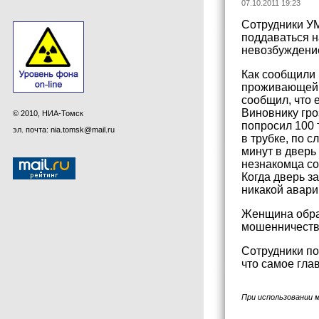
07.10.2011 19:23
Сотрудники УМ
поддаваться н
невозбуждение
Как сообщили
проживающей в
сообщил, что 
Виновнику гро
© 2010, НИА-Томск
попросил 100 
эл. почта: nia.tomsk@mail.ru
в трубке, по 
минут в дверь
незнакомца со
Когда дверь з
никакой авари
Женщина обрат
мошенничество
Сотрудники по
что самое гла
При использовании 