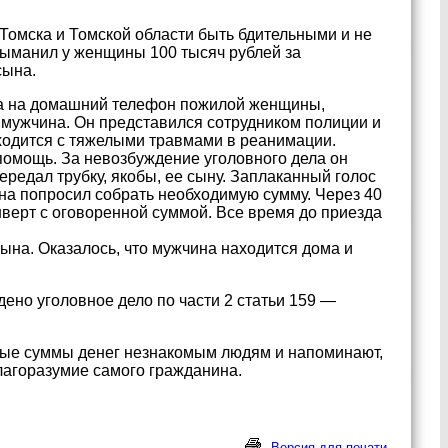
Томска и Томской области быть бдительными и не
выманил у женщины 100 тысяч рублей за
сына.
ра на домашний телефон пожилой женщины,
мужчина. Он представился сотрудником полиции и
аходится с тяжелыми травмами в реанимации.
омощь. За невозбуждение уголовного дела он
редал трубку, якобы, ее сыну. Заплаканный голос
на попросил собрать необходимую сумму. Через 40
верт с оговоренной суммой. Все время до приезда
ына. Оказалось, что мужчина находится дома и
ено уголовное дело по части 2 статьи 159 —
пные суммы денег незнакомым людям и напоминают,
лагоразумие самого гражданина.
Версия для печати