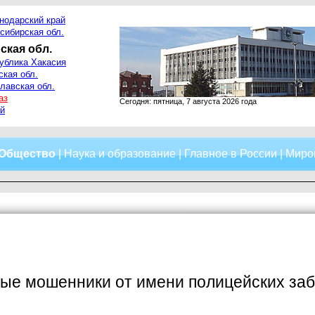
нодарский край
сибирская обл.
ская обл.
ублика Хакасия
ская обл.
лавская обл.
аз
Сегодня: пятница, 7 августа 2026 года
й
Общество
|
Наука и образование
|
Главное в России
|
Миро
е мошенники от имени полицейских забр