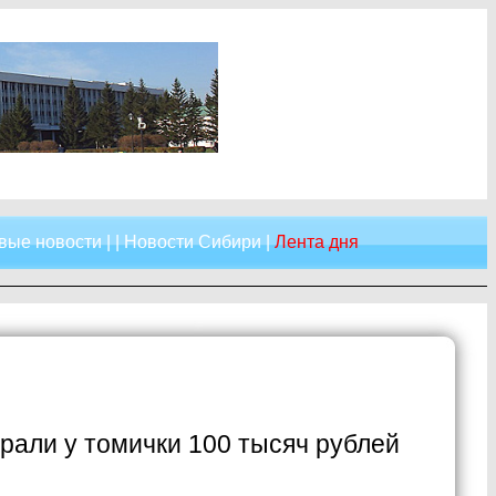
вые новости
| |
Новости Сибири
|
Лента дня
али у томички 100 тысяч рублей