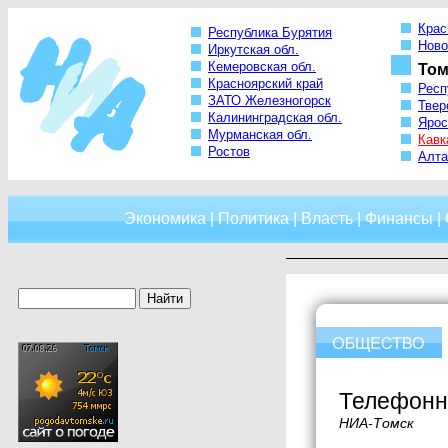
Крас
Республика Бурятия
Ново
Иркутская обл.
Кемеровская обл.
Том
Красноярский край
Респ
ЗАТО Железногорск
Твер
Калининградская обл.
Ярос
Мурманская обл.
Кавк
Ростов
Алта
Экономика
|
Политика
|
Власть
|
Финансы
|
Телефонны
НИА-Томск