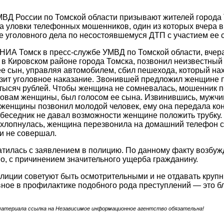
ВД России по Томской области призывают жителей города 
а уловки телефонных мошенников, один из которых вчера 
 уголовного дела по несостоявшемуся ДТП с участием ее 
 НИА Томск в пресс-службе УМВД по Томской области, вче
 Кировском районе города Томска, позвонил неизвестный 
ее сын, управляя автомобилем, сбил пешехода, который н
зит уголовное наказание. Звонившей предложил женщине п
тысяч рублей. Чтобы женщина не сомневалась, мошенник пе
словам женщины, был голосом ее сына. Извинившись, мужчи
 женщины позвонил молодой человек, ему она передала кон
беседник не давал возможности женщине положить трубку.
ахлопнулась, женщина перезвонила на домашний телефон с
и не совершал.
илась с заявлением в полицию. По данному факту возбужд
, с причинением значительного ущерба гражданину.
лиции советуют быть осмотрительными и не отдавать кру
вное в профилактике подобного рода преступлений — это б
материала ссылка на Независимое информационное агентство обязательна!