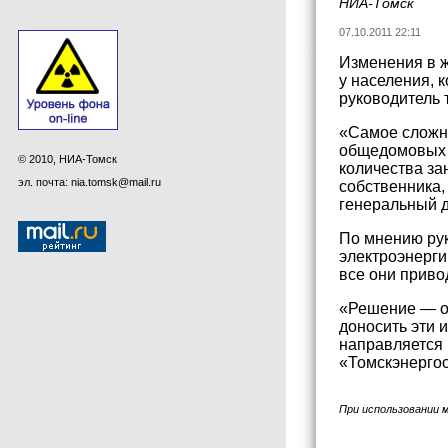
НИА-Томск
07.10.2011 22:11
Изменения в 
у населения, 
руководитель 
«Самое сложно
общедомовых н
© 2010, НИА-Томск
количества за
эл. почта: nia.tomsk@mail.ru
собственника,
генеральный 
По мнению рук
электроэнерги
все они приво
«Решение — об
доносить эти 
направляется 
«Томскэнерго
При использовании 