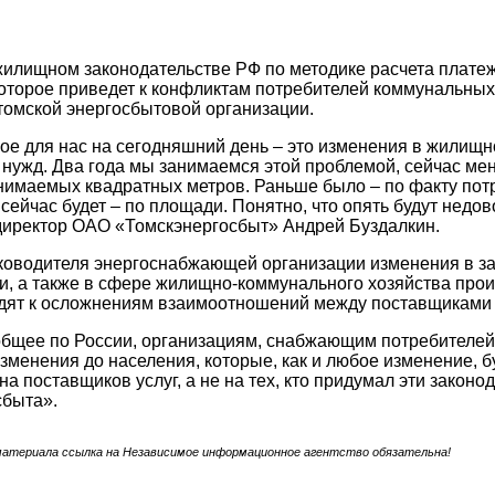
жилищном законодательстве РФ по методике расчета плате
которое приведет к конфликтам потребителей коммунальных
томской энергосбытовой организации.
е для нас на сегодняшний день – это изменения в жилищн
ужд. Два года мы занимаемся этой проблемой, сейчас мен
нимаемых квадратных метров. Раньше было – по факту по
 сейчас будет – по площади. Понятно, что опять будут нед
директор ОАО «Томскэнергосбыт» Андрей Буздалкин.
оводителя энергоснабжающей организации изменения в зак
и, а также в сфере жилищно-коммунального хозяйства проис
дят к осложнениям взаимоотношений между поставщиками 
щее по России, организациям, снабжающим потребителей 
изменения до населения, которые, как и любое изменение, б
на поставщиков услуг, а не на тех, кто придумал эти закон
сбыта».
материала ссылка на Независимое информационное агентство обязательна!