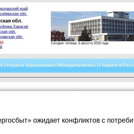
нодарский край
сибирская обл.
ская обл.
ублика Хакасия
ская обл.
лавская обл.
аз
Сегодня: четверг, 6 августа 2026 года
й
о
|
Наука и образование
|
Муниципалитеты
|
Главное в Росс
ргосбыт» ожидает конфликтов с потреби