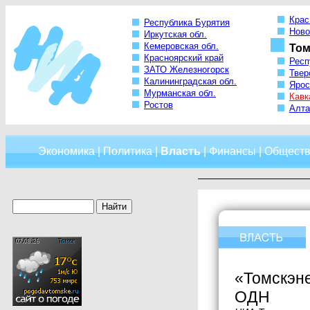
Крас
Республика Бурятия
Ново
Иркутская обл.
Кемеровская обл.
Том
Красноярский край
Респ
ЗАТО Железногорск
Твер
Калининградская обл.
Ярос
Мурманская обл.
Кавк
Ростов
Алта
Экономика
|
Политика
|
Власть
|
Финансы
|
Обществ
«Томскэне
ОДН