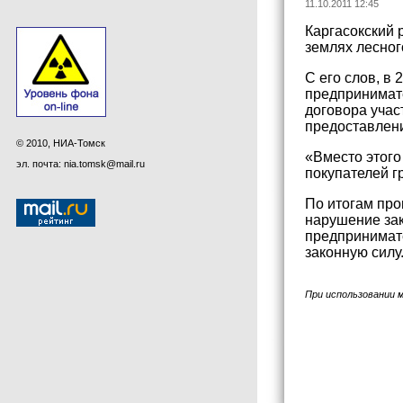
11.10.2011 12:45
Каргасокский 
землях лесног
С его слов, в
предпринимате
договора учас
предоставлени
© 2010, НИА-Томск
«Вместо этого
эл. почта: nia.tomsk@mail.ru
покупателей г
По итогам про
нарушение зак
предпринимате
законную силу
При использовании 