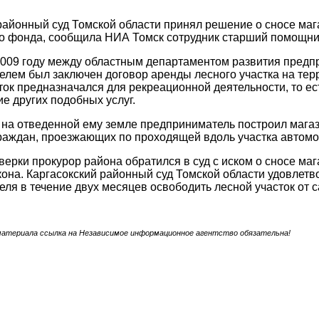
районный суд Томской области принял решение о сносе маг
о фонда, сообщила НИА Томск сотрудник старший помощни
 2009 году между областным департаментом развития пред
лем был заключен договор аренды лесного участка на тер
ток предназначался для рекреационной деятельности, то ес
е других подобных услуг.
 на отведенной ему земле предприниматель построил магази
раждан, проезжающих по проходящей вдоль участка автом
верки прокурор района обратился в суд с иском о сносе маг
она. Каргасокский районный суд Томской области удовлетв
ля в течение двух месяцев освободить лесной участок от 
.
материала ссылка на Независимое информационное агентство обязательна!