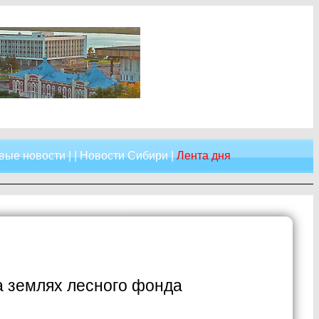
вые новости
| |
Новости Сибири
|
Лента дня
а землях лесного фонда