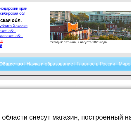
нодарский край
сибирская обл.
ская обл.
ублика Хакасия
ская обл.
лавская обл.
аз
Сегодня: пятница, 7 августа 2026 года
й
Общество
|
Наука и образование
|
Главное в России
|
Миро
 области снесут магазин, построенный н