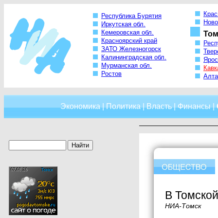
Крас
Республика Бурятия
Ново
Иркутская обл.
Кемеровская обл.
Том
Красноярский край
Респ
ЗАТО Железногорск
Твер
Калининградская обл.
Ярос
Мурманская обл.
Кавк
Ростов
Алта
Экономика
|
Политика
|
Власть
|
Финансы
|
В Томской
НИА-Томск