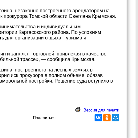
азина, незаконно построенного арендатором на
к прокурора Томской области Светлана Крымская.
принимательства и индивидуальным
ритории Каргасокского района. По условиям
ть для организации отдыха, туризма и
н и занялся торговлей, привлекая в качестве
обильной трассе», — сообщила Крымская.
азина, построенного на лесных землях в
орил иск прокурора в полном объеме, обязав
самовольной постройки. Решение суда вступило в
Версия для печати
Поделиться