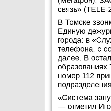
(Мегафон), З
связь» (TELE-2
В Томске звон
Единую дежур
города: в «Слу
телефона, с со
далее. В оста
образованиях 
номер 112 пр
подразделения
«Система запу
— отметил Иг