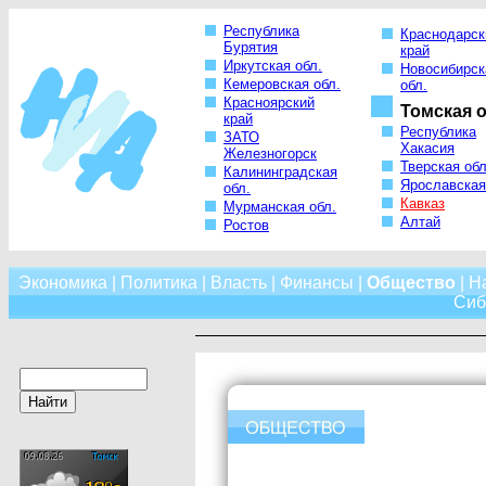
Республика
Краснодарск
Бурятия
край
Иркутская обл.
Новосибирск
Кемеровская обл.
обл.
Красноярский
Томская о
край
Республика
ЗАТО
Хакасия
Железногорск
Тверская обл
Калининградская
Ярославская
обл.
Кавказ
Мурманская обл.
Алтай
Ростов
Экономика
|
Политика
|
Власть
|
Финансы
|
Общество
|
Н
Сиб