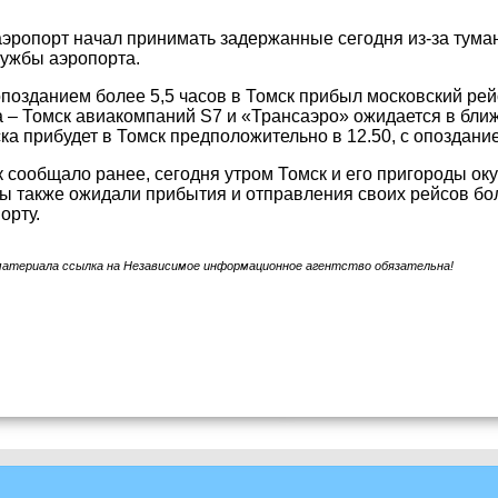
аэропорт начал принимать задержанные сегодня из-за тума
лужбы аэропорта.
с опозданием более 5,5 часов в Томск прибыл московский р
 – Томск авиакомпаний S7 и «Трансаэро» ожидается в бли
а прибудет в Томск предположительно в 12.50, с опоздание
 сообщало ранее, сегодня утром Томск и его пригороды оку
 также ожидали прибытия и отправления своих рейсов боле
орту.
материала ссылка на Независимое информационное агентство обязательна!