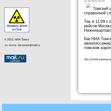
12.10.2011 15:44
Томский 
справочной с
Так, в 11:09 
рейсов Москва
Нижневартовск
Как НИА Томск
© 2010, НИА-Томск
авиапассажиры
эл. почта: nia.tomsk@mail.ru
томском аэроп
При использовании 