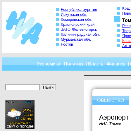
Крас
Республика Бурятия
Ново
Иркутская обл.
Кемеровская обл.
Том
Красноярский край
Респ
ЗАТО Железногорск
Твер
Калининградская обл.
Ярос
Мурманская обл.
Кавк
Ростов
Алта
Экономика
|
Политика
|
Власть
|
Финансы
|
Аэропорт 
НИА-Томск