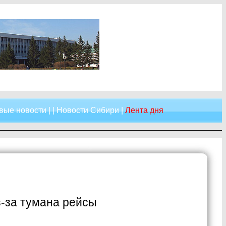
вые новости
| |
Новости Сибири
|
Лента дня
-за тумана рейсы