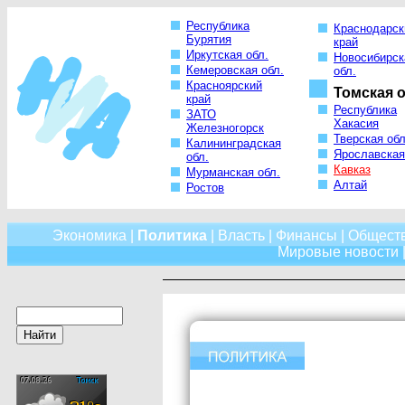
Республика
Краснодарск
Бурятия
край
Иркутская обл.
Новосибирск
Кемеровская обл.
обл.
Красноярский
Томская о
край
Республика
ЗАТО
Хакасия
Железногорск
Тверская обл
Калининградская
Ярославская
обл.
Кавказ
Мурманская обл.
Алтай
Ростов
Экономика
|
Политика
|
Власть
|
Финансы
|
Общест
Мировые новости
|