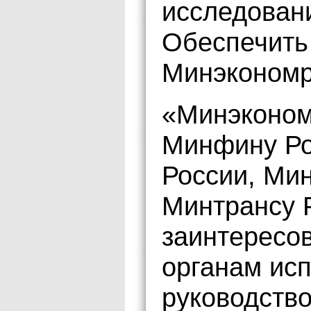
исследовани
Обеспечить
Минэкономр
«Минэконом
Минфину Ро
России, Мин
Минтрансу 
заинтересо
органам ис
руководств