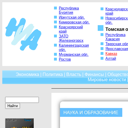
Республика
Краснодарск
Бурятия
край
Иркутская обл.
Новосибирск
Кемеровская обл.
обл.
Красноярский
Томская о
край
Республика
ЗАТО
Хакасия
Железногорск
Тверская обл
Калининградская
Ярославская
обл.
Кавказ
Мурманская обл.
Алтай
Ростов
Экономика
|
Политика
|
Власть
|
Финансы
|
Обществ
Мировые новости
|