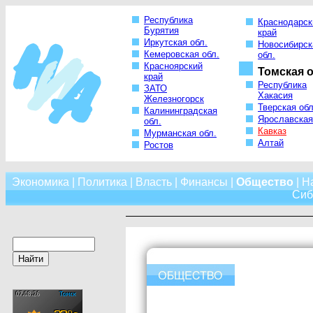
Республика
Краснодарск
Бурятия
край
Иркутская обл.
Новосибирск
Кемеровская обл.
обл.
Красноярский
Томская о
край
Республика
ЗАТО
Хакасия
Железногорск
Тверская обл
Калининградская
Ярославская
обл.
Кавказ
Мурманская обл.
Алтай
Ростов
Экономика
|
Политика
|
Власть
|
Финансы
|
Общество
|
Н
Сиб