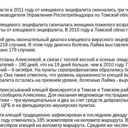
асти в 2011 году от клещевого энцефалита скончались три
уководителя Управления Роспотребнадзора по Томской обл
 клещевого энцефалита скончалась женщина пожилого возраст
ты от клещевого энцефалита. В 2010 году в Томской облас
й день окончательный диагноз клещевого вирусного энцеф
 218 случаев. В этом году диагноз болезнь Лайма выставлен 
ано 179 случаев.
тланы Алексеевой, в связи с теплой весной и осенью эпидс
ателей – 190 дней, что на 19 дней больше, чем в 2010 год
ний – 6 октября. На пункты серопрофилактики обратились бо
ду. Она также отметила, что уровень зараженности клещей
алита осталась на прежнем уровне, болезнью Лайма - выро
присасываний клещей фиксируется в Томске и Томском рай
 сообщила Алексеева. Для оказания медпомощи пострадавш
ики – три муниципальных и два за счет средств доброволь
 ЦРБ и на фельдшерско-акушерских пунктах.
ти клещей традиционно зафиксирован в последнюю декаду 
 году отмечалось 185 экземпляров на километр маршрута. 
емпляров клещей на километр маршрута. Средняя же числен