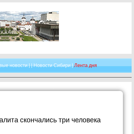
вые новости
| |
Новости Сибири
|
Лента дня
фалита скончались три человека