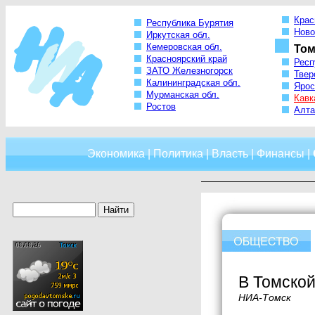
Крас
Республика Бурятия
Ново
Иркутская обл.
Кемеровская обл.
Том
Красноярский край
Респ
ЗАТО Железногорск
Твер
Калининградская обл.
Ярос
Мурманская обл.
Кавк
Ростов
Алта
Экономика
|
Политика
|
Власть
|
Финансы
|
В Томской
НИА-Томск