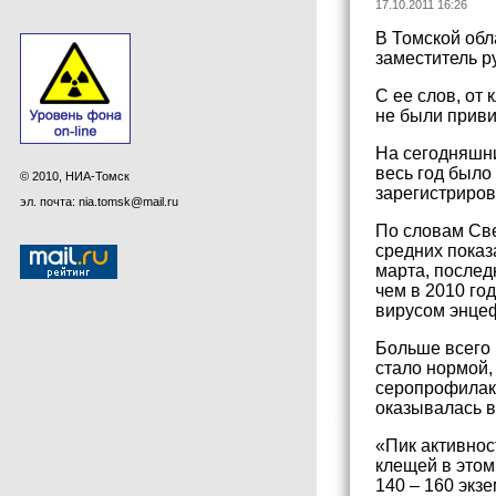
17.10.2011 16:26
В Томской обл
заместитель р
С ее слов, от
не были приви
На сегодняшни
весь год было
© 2010, НИА-Томск
зарегистриров
эл. почта: nia.tomsk@mail.ru
По словам Све
средних показ
марта, послед
чем в 2010 го
вирусом энцеф
Больше всего 
стало нормой,
серопрофилакт
оказывалась в
«Пик активнос
клещей в этом
140 – 160 экз