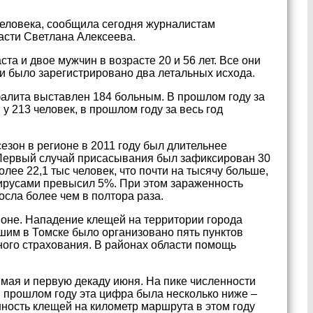
 человека, сообщила сегодня журналистам
асти Светлана Алексеева.
а и двое мужчин в возрасте 20 и 56 лет. Все они
ти было зарегистрировано два летальных исхода.
алита выставлен 184 больным. В прошлом году за
у 213 человек, в прошлом году за весь год
езон в регионе в 2011 году был длительнее
у. Первый случай присасывания был зафиксирован 30
лее 22,1 тыс человек, что почти на тысячу больше,
 вирусами превысил 5%. При этом зараженность
сла более чем в полтора раза.
оне. Нападение клещей на территории города
им в Томске было организовано пять пунктов
ного страхования. В районах области помощь
мая и первую декаду июня. На пике численности
В прошлом году эта цифра была несколько ниже –
ность клещей на километр маршрута в этом году