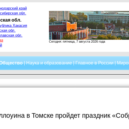
нодарский край
сибирская обл.
ская обл.
ублика Хакасия
ская обл.
лавская обл.
аз
Сегодня: пятница, 7 августа 2026 года
й
Общество
|
Наука и образование
|
Главное в России
|
Миро
ллоуина в Томске пройдет праздник «Соб