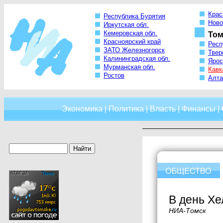
Крас
Республика Бурятия
Ново
Иркутская обл.
Кемеровская обл.
Том
Красноярский край
Респ
ЗАТО Железногорск
Твер
Калининградская обл.
Ярос
Мурманская обл.
Кавк
Ростов
Алта
Экономика
|
Политика
|
Власть
|
Финансы
|
В день Хе
НИА-Томск