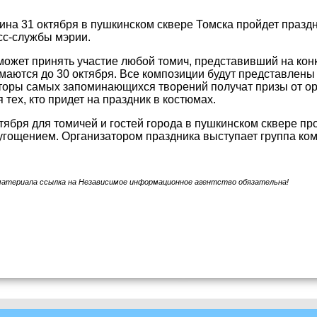
ина 31 октября в пушкинском сквере Томска пройдет праз
сс-службы мэрии.
может принять участие любой томич, представивший на кон
маются до 30 октября. Все композиции будут представлены 
торы самых запоминающихся творений получат призы от ор
 тех, кто придет на праздник в костюмах.
тября для томичей и гостей города в пушкинском сквере пр
гощением. Организатором праздника выступает группа ко
материала ссылка на Независимое информационное агентство обязательна!