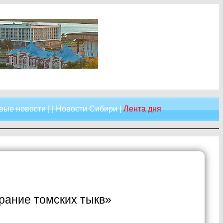
вые новости
| |
Новости Сибири
|
Лента дня
рание томских тыкв»