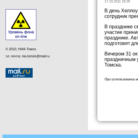
17.10.2011 18:28
В день Хеллоу
сотрудник пре
В празднике с
участие прини
празднике. Ав
подготовят для
© 2010, НИА-Томск
Вечером 31 ок
эл. почта: nia.tomsk@mail.ru
праздничным у
Томска.
При использовании 