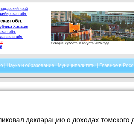
нодарский край
сибирская обл.
ская обл.
ублика Хакасия
ская обл.
лавская обл.
аз
Сегодня: суббота, 8 августа 2026 года
й
о
|
Наука и образование
|
Муниципалитеты
|
Главное в Росс
иковал декларацию о доходах томского 