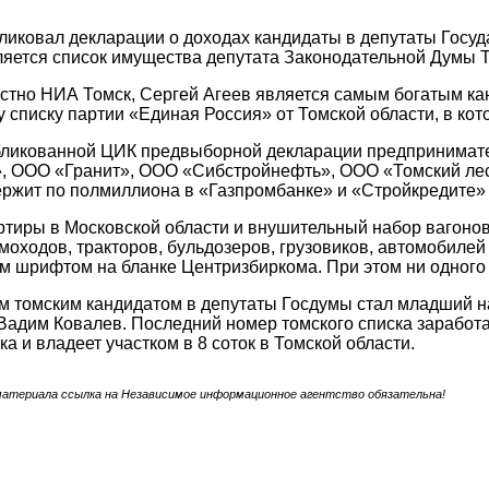
ликовал декларации о доходах кандидаты в депутаты Госу
яется список имущества депутата Законодательной Думы Т
естно НИА Томск, Сергей Агеев является самым богатым к
 списку партии «Единая Россия» от Томской области, в ко
бликованной ЦИК предвыборной декларации предпринимате
, ООО «Гранит», ООО «Сибстройнефть», ООО «Томский лес» 
ержит по полмиллиона в «Газпромбанке» и «Стройкредите» 
артиры в Московской области и внушительный набор вагонов
амоходов, тракторов, бульдозеров, грузовиков, автомобилей
м шрифтом на бланке Центризбиркома. При этом ни одного 
томским кандидатом в депутаты Госдумы стал младший на
Вадим Ковалев. Последний номер томского списка заработал
а и владеет участком в 8 соток в Томской области.
материала ссылка на Независимое информационное агентство обязательна!