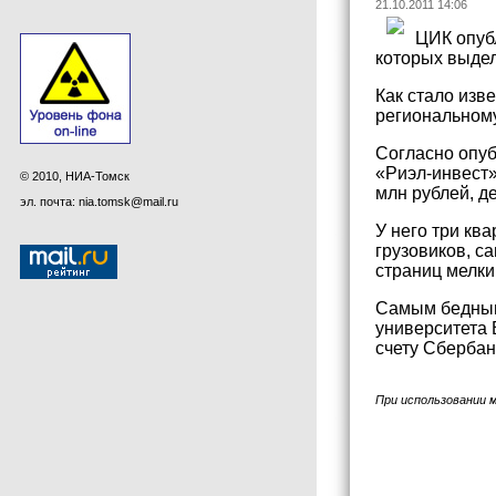
21.10.2011 14:06
ЦИК опуб
которых выдел
Как стало изв
региональному
Согласно опу
«Риэл-инвест»
© 2010, НИА-Томск
млн рублей, д
эл. почта: nia.tomsk@mail.ru
У него три кв
грузовиков, с
страниц мелки
Самым бедным 
университета 
счету Сбербанк
При использовании 