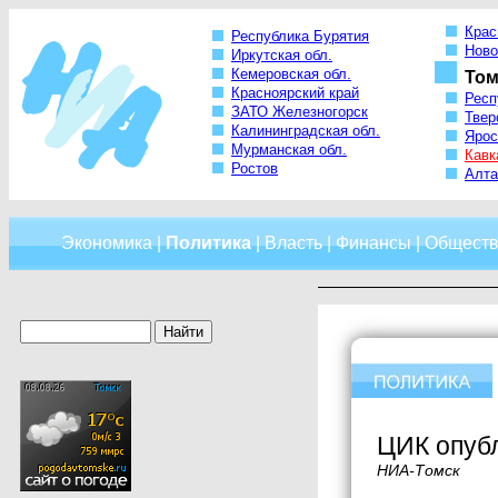
Крас
Республика Бурятия
Ново
Иркутская обл.
Кемеровская обл.
Том
Красноярский край
Респ
ЗАТО Железногорск
Твер
Калининградская обл.
Ярос
Мурманская обл.
Кавк
Ростов
Алта
Экономика
|
Политика
|
Власть
|
Финансы
|
Обществ
ЦИК опубл
НИА-Томск