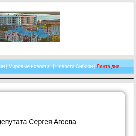
ии
|
Мировые новости
| |
Новости Сибири
|
Лента дня
депутата Сергея Агеева