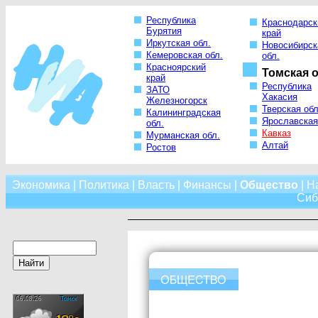
Республика
Краснодарск
Бурятия
край
Иркутская обл.
Новосибирск
Кемеровская обл.
обл.
Красноярский
Томская о
край
Республика
ЗАТО
Хакасия
Железногорск
Тверская обл
Калининградская
Ярославская
обл.
Кавказ
Мурманская обл.
Алтай
Ростов
Экономика
|
Политика
|
Власть
|
Финансы
|
Общество
|
Н
Сиб