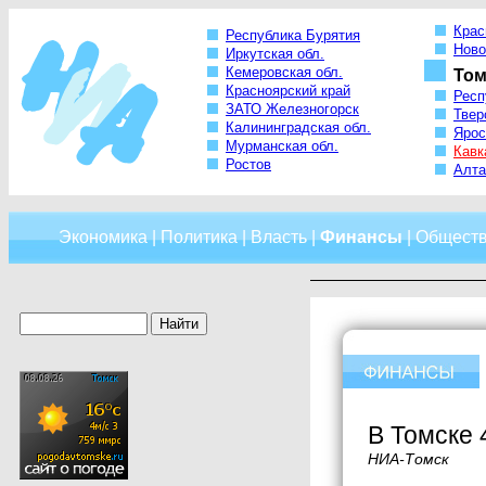
Крас
Республика Бурятия
Ново
Иркутская обл.
Кемеровская обл.
Том
Красноярский край
Респ
ЗАТО Железногорск
Твер
Калининградская обл.
Ярос
Мурманская обл.
Кавк
Ростов
Алта
Экономика
|
Политика
|
Власть
|
Финансы
|
Общест
В Томске 
НИА-Томск