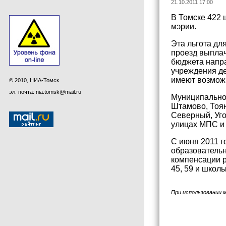
21.10.2011 17:00
В Томске 422 
мэрии.
Эта льгота дл
проезд выплач
бюджета напра
учреждения де
имеют возможн
© 2010, НИА-Томск
эл. почта: nia.tomsk@mail.ru
Муниципальной
Штамово, Тоян
Северный, Уго
улицах МПС и Д
С июня 2011 г
образовательн
компенсации р
45, 59 и школ
При использовании 