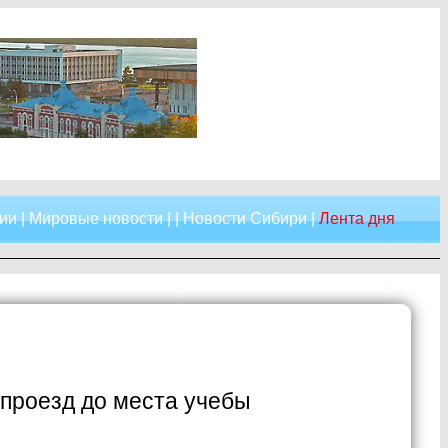
ии
|
Мировые новости
| |
Новости Сибири
|
Лента дня
 проезд до места учебы