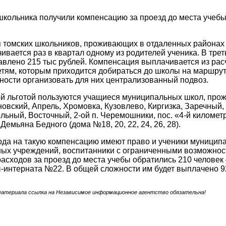
школьника получили компенсацию за проезд до места учеб
я томских школьников, проживающих в отдаленных районах г
ивается раз в квартал одному из родителей ученика. В треть
влено 215 тыс рублей. Компенсация выплачивается из расч
тям, которым приходится добираться до школы на маршрутк
ости организовать для них централизованный подвоз.
 льготой пользуются учащиеся муниципальных школ, прож
овский, Апрель, Хромовка, Кузовлево, Киргизка, Заречный,
льный, Восточный, 2-ой п. Черемошники, пос. «4-й километ
емьяна Бедного (дома №18, 20, 22, 24, 26, 28).
ода на такую компенсацию имеют право и ученики муницип
ых учреждений, воспитанники с ограниченными возможност
асходов за проезд до места учебы обратились 210 человек
ы-интерната №22. В общей сложности им будет выплачено 92
материала ссылка на Независимое информационное агентство обязательна!