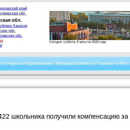
нодарский край
сибирская обл.
ская обл.
ублика Хакасия
ская обл.
лавская обл.
аз
Сегодня: суббота, 8 августа 2026 года
й
во
|
Наука и образование
|
Муниципалитеты
|
Главное в Росс
422 школьника получили компенсацию за