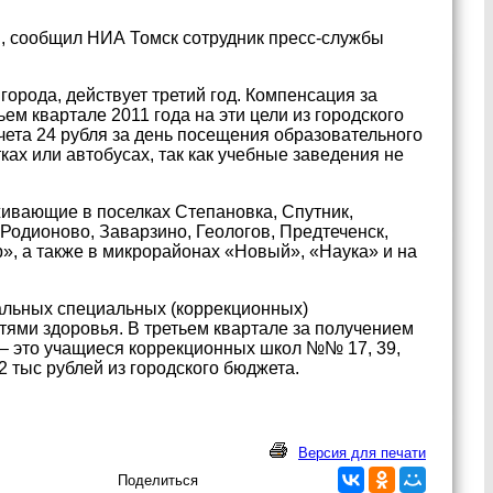
ы, сообщил НИА Томск сотрудник пресс-службы
орода, действует третий год. Компенсация за
ем квартале 2011 года на эти цели из городского
ета 24 рубля за день посещения образовательного
ах или автобусах, так как учебные заведения не
ивающие в поселках Степановка, Спутник,
 Родионово, Заварзино, Геологов, Предтеченск,
р», а также в микрорайонах «Новый», «Наука» и на
альных специальных (коррекционных)
ями здоровья. В третьем квартале за получением
 – это учащиеся коррекционных школ №№ 17, 39,
 тыс рублей из городского бюджета.
Версия для печати
Поделиться