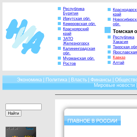
Республика
Краснодарск
Бурятия
край
Иркутская обл.
Новосибирск
Кемеровская обл.
обл.
Красноярский
Томская о
край
Республика
ЗАТО
Хакасия
Железногорск
Тверская обл
Калининградская
Ярославская
обл.
Кавказ
Мурманская обл.
Алтай
Ростов
Экономика
|
Политика
|
Власть
|
Финансы
|
Обществ
Мировые новости
|