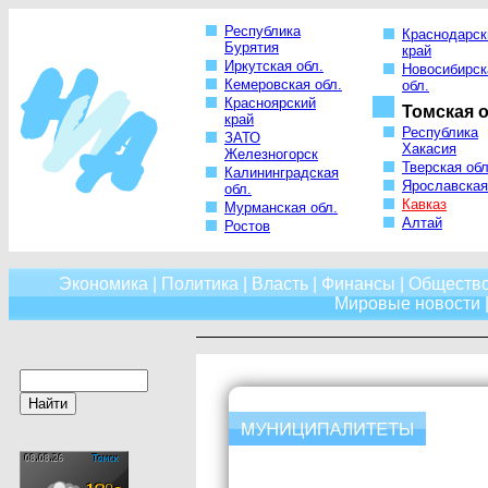
Республика
Краснодарск
Бурятия
край
Иркутская обл.
Новосибирск
Кемеровская обл.
обл.
Красноярский
Томская о
край
Республика
ЗАТО
Хакасия
Железногорск
Тверская обл
Калининградская
Ярославская
обл.
Кавказ
Мурманская обл.
Алтай
Ростов
Экономика
|
Политика
|
Власть
|
Финансы
|
Обществ
Мировые новости
|