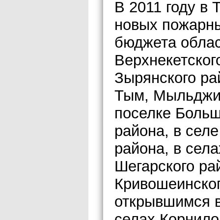
В 2011 году в 
новых пожарны
бюджета облас
Верхнекетског
Зырянского ра
Тым, Мыльджин
поселке Больш
района, в сел
района, в села
Шегарского ра
Кривошеинског
открывшимся в
селах Корнило