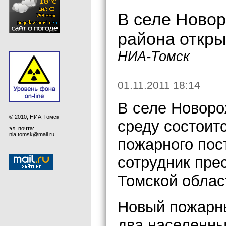
В селе Новор
района откры
НИА-Томск
01.11.2011 18:14
В селе Новоро
© 2010, НИА-Томск
среду состоит
эл. почта:
nia.tomsk@mail.ru
пожарного пос
сотрудник пре
Томской облас
Новый пожарны
два населенны