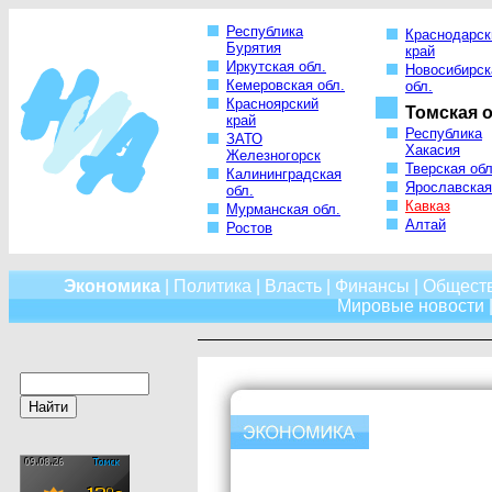
Республика
Краснодарск
Бурятия
край
Иркутская обл.
Новосибирск
Кемеровская обл.
обл.
Красноярский
Томская о
край
Республика
ЗАТО
Хакасия
Железногорск
Тверская обл
Калининградская
Ярославская
обл.
Кавказ
Мурманская обл.
Алтай
Ростов
Экономика
|
Политика
|
Власть
|
Финансы
|
Общест
Мировые новости
|