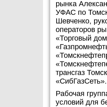
рынка Алексан
УФАС по Томс
Шевченко, рук
операторов р
«Торговый до
«Газпромнефт
«Томскнефтеп
«Томскнефтеп
трансгаз Томс
«СибГазСеть».
Рабочая групп
условий для б