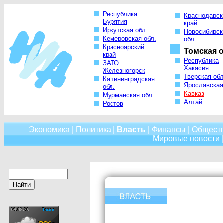
Республика
Краснодарск
Бурятия
край
Иркутская обл.
Новосибирск
Кемеровская обл.
обл.
Красноярский
Томская о
край
Республика
ЗАТО
Хакасия
Железногорск
Тверская обл
Калининградская
Ярославская
обл.
Кавказ
Мурманская обл.
Алтай
Ростов
Экономика
|
Политика
|
Власть
|
Финансы
|
Общест
Мировые новости
|