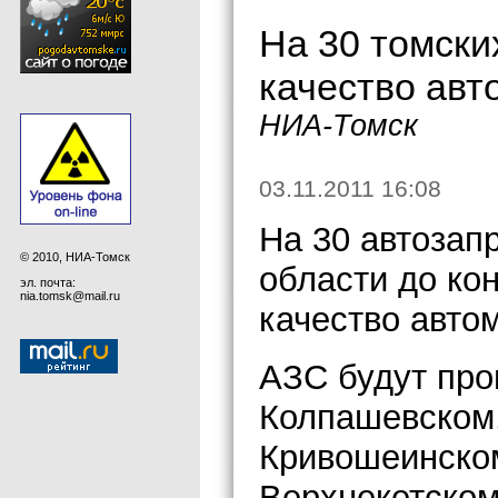
На 30 томски
качество авт
НИА-Томск
03.11.2011 16:08
На 30 автозап
© 2010, НИА-Томск
области до ко
эл. почта:
nia.tomsk@mail.ru
качество авто
АЗС будут про
Колпашевском,
Кривошеинском
Верхнекетском