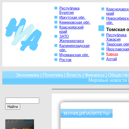
Республика
Краснодарск
Бурятия
край
Иркутская обл.
Новосибирск
Кемеровская обл.
обл.
Красноярский
Томская о
край
Республика
ЗАТО
Хакасия
Железногорск
Тверская обл
Калининградская
Ярославская
обл.
Кавказ
Мурманская обл.
Алтай
Ростов
Экономика
|
Политика
|
Власть
|
Финансы
|
Обществ
Мировые новости
|