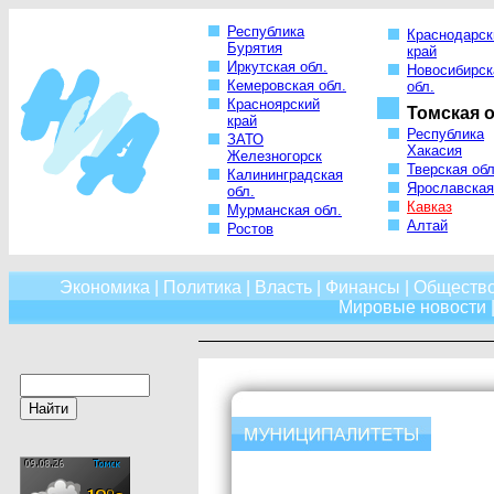
Республика
Краснодарск
Бурятия
край
Иркутская обл.
Новосибирск
Кемеровская обл.
обл.
Красноярский
Томская о
край
Республика
ЗАТО
Хакасия
Железногорск
Тверская обл
Калининградская
Ярославская
обл.
Кавказ
Мурманская обл.
Алтай
Ростов
Экономика
|
Политика
|
Власть
|
Финансы
|
Обществ
Мировые новости
|