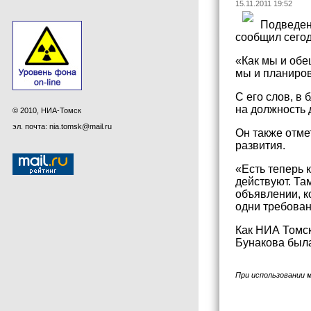
15.11.2011 19:52
Подведени
сообщил сегод
«Как мы и обе
мы и планиров
С его слов, в
на должность 
© 2010, НИА-Томск
эл. почта: nia.tomsk@mail.ru
Он также отме
развития.
«Есть теперь 
действуют. Та
объявлении, к
одни требован
Как НИА Томск
Бунакова был
При использовании 