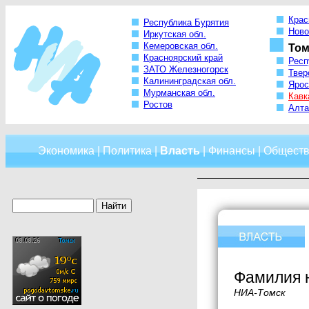
Крас
Республика Бурятия
Ново
Иркутская обл.
Кемеровская обл.
Том
Красноярский край
Респ
ЗАТО Железногорск
Твер
Калининградская обл.
Ярос
Мурманская обл.
Кавк
Ростов
Алта
Экономика
|
Политика
|
Власть
|
Финансы
|
Обществ
Фамилия н
НИА-Томск