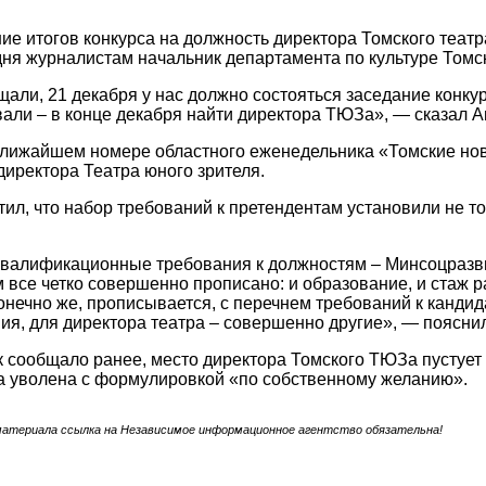
е итогов конкурса на должность директора Томского театра
ня журналистам начальник департамента по культуре Томск
щали, 21 декабря у нас должно состояться заседание конку
али – в конце декабря найти директора ТЮЗа», — сказал А
 ближайшем номере областного еженедельника «Томские нов
директора Театра юного зрителя.
тил, что набор требований к претендентам установили не т
квалификационные требования к должностям – Минсоцразвит
м все четко совершенно прописано: и образование, и стаж ра
онечно же, прописывается, с перечнем требований к канди
ия, для директора театра – совершенно другие», — пояснил
 сообщало ранее, место директора Томского ТЮЗа пустует 
а уволена с формулировкой «по собственному желанию».
материала ссылка на Независимое информационное агентство обязательна!