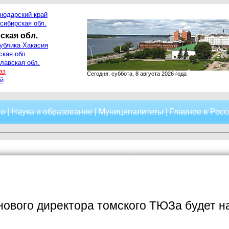
нодарский край
сибирская обл.
ская обл.
ублика Хакасия
ская обл.
лавская обл.
аз
Сегодня: суббота, 8 августа 2026 года
й
о
|
Наука и образование
|
Муниципалитеты
|
Главное в Росс
ового директора томского ТЮЗа будет на