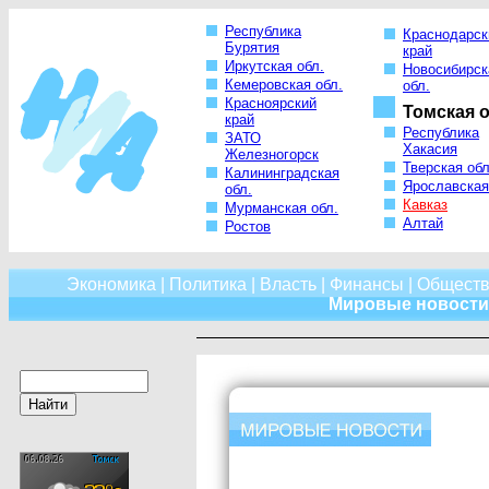
Республика
Краснодарск
Бурятия
край
Иркутская обл.
Новосибирск
Кемеровская обл.
обл.
Красноярский
Томская о
край
Республика
ЗАТО
Хакасия
Железногорск
Тверская обл
Калининградская
Ярославская
обл.
Кавказ
Мурманская обл.
Алтай
Ростов
Экономика
|
Политика
|
Власть
|
Финансы
|
Обществ
Мировые новости