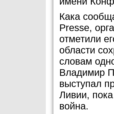
имени Конф
Кака сообща
Presse, орг
отметили е
области со
словам одно
Владимир П
выступал п
Ливии, пока
война.