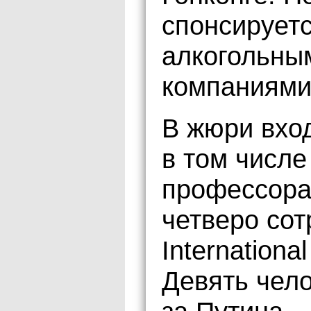
спонсирует
алкогольны
компаниями
В жюри вхо
в том числе
профессора
четверо сот
Internationa
Девять чело