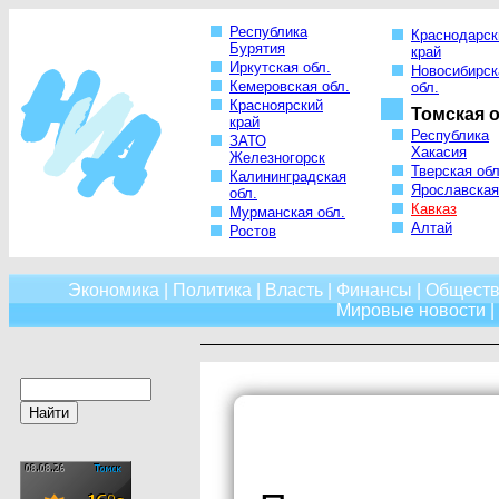
Республика
Краснодарск
Бурятия
край
Иркутская обл.
Новосибирск
Кемеровская обл.
обл.
Красноярский
Томская о
край
Республика
ЗАТО
Хакасия
Железногорск
Тверская обл
Калининградская
Ярославская
обл.
Кавказ
Мурманская обл.
Алтай
Ростов
Экономика
|
Политика
|
Власть
|
Финансы
|
Обществ
Мировые новости
|