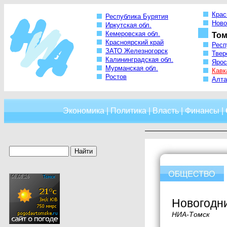
Крас
Республика Бурятия
Ново
Иркутская обл.
Кемеровская обл.
Том
Красноярский край
Респ
ЗАТО Железногорск
Твер
Калининградская обл.
Ярос
Мурманская обл.
Кавк
Ростов
Алта
Экономика
|
Политика
|
Власть
|
Финансы
|
Новогодни
НИА-Томск