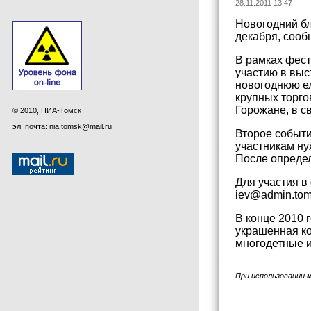
28.11.2011 13:47
Новогодний бл
декабря, сооб
В рамках фест
участию в выс
новогоднюю ел
крупных торго
Горожане, в с
© 2010, НИА-Томск
эл. почта: nia.tomsk@mail.ru
Второе событи
участникам ну
После определ
Для участия в
iev@admin.tom
В конце 2010 
украшенная ко
многодетные и
При использовании 