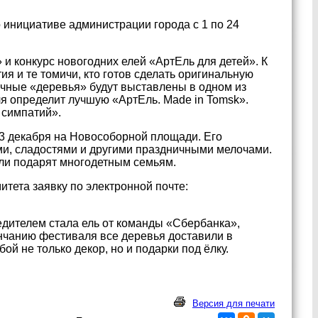
 инициативе администрации города с 1 по 24
 и конкурс новогодних елей «АртЕль для детей». К
я и те томичи, кто готов сделать оригинальную
чные «деревья» будут выставлены в одном из
ля определит лучшую «АртЕль. Made in Tomsk».
 симпатий».
23 декабря на Новособорной площади. Его
ми, сладостями и другими праздничными мелочами.
ели подарят многодетным семьям.
итета заявку по электронной почте:
едителем стала ель от команды «Сбербанка»,
нчанию фестиваля все деревья доставили в
й не только декор, но и подарки под ёлку.
Версия для печати