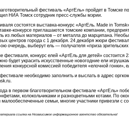
аготворительный фестиваль «АртЕль» пройдет в Томске по
щил НИА Томск сотрудник пресс-службы мэрии.
иваля состоятся выставка-конкурс «АртЕль. Made in Tomsk»
тавке-конкурсе приглашаются томские компании, предприяти
ь из любых материалов – от металла до марципана. Необы
вых центров города с 1 декабря. 24 декабря жюри фестива
вою очередь, выберут ель — получателя «приза зрительских
е фестиваля, конкурс елей «АртЕль для детей» состоится 
жно будет украсить искусственные новогодние ели игрушка
ения конкурсной комиссией победителя «елочной гонки», 
 фестивале необходимо заполнить и выслать в адрес оргком
sk.ru.
года в первом благотворительном фестивале «АртЕль» поб
нфетами, колокольчиками и разноцветными котами. По око
 малообеспеченные семьи, многие участники привезли с собо
материала ссылка на Независимое информационное агентство обязательна!