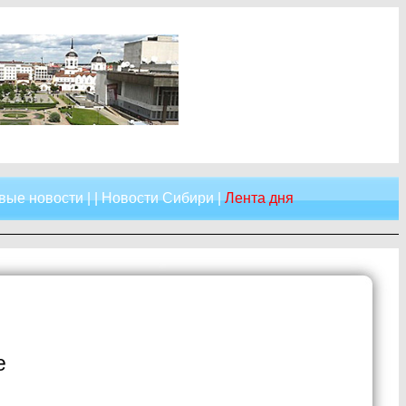
вые новости
| |
Новости Сибири
|
Лента дня
е