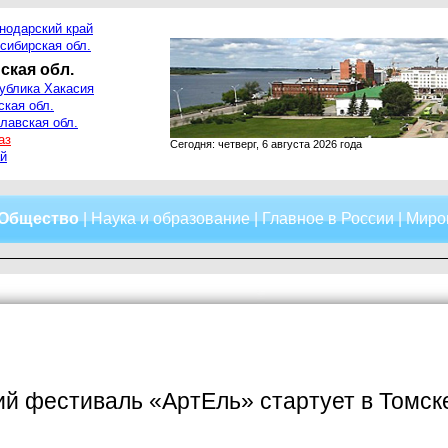
нодарский край
сибирская обл.
ская обл.
ублика Хакасия
ская обл.
лавская обл.
аз
Сегодня: четверг, 6 августа 2026 года
й
Общество
|
Наука и образование
|
Главное в России
|
Миро
й фестиваль «АртЕль» стартует в Томск