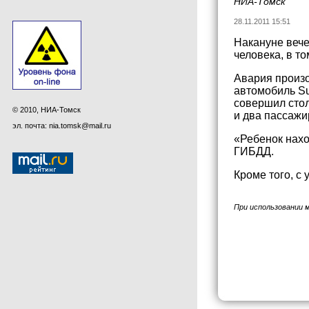
НИА-Томск
28.11.2011 15:51
Накануне вече
человека, в т
Авария произо
автомобиль Su
совершил стол
© 2010, НИА-Томск
и два пассажи
эл. почта: nia.tomsk@mail.ru
«Ребенок нахо
ГИБДД.
Кроме того, с
При использовании 