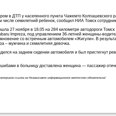
ром в ДТП у населенного пункта Чажемто Колпашевского р
ом числе семилетний ребенок, сообщил НИА Томск сотрудни
шла 27 ноября в 18.05 на 284 километре автодороги Томск
baru Impreza, под управлением 36-летней женщины-водител
кновение со встречным автомобилем «Жигули». В результ
ра – мужчина и семилетняя девочка.
дился на заднем сидении автомобиля и был пристегнут ре
 ушибами в больницу доставлена женщина — пассажир отеч
материала ссылка на Независимое информационное агентство обязательна!