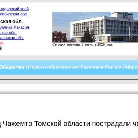
нодарский край
сибирская обл.
ская обл.
ублика Хакасия
ская обл.
лавская обл.
аз
Сегодня: пятница, 7 августа 2026 года
й
Общество
|
Наука и образование
|
Главное в России
|
Миро
 Чажемто Томской области пострадали че