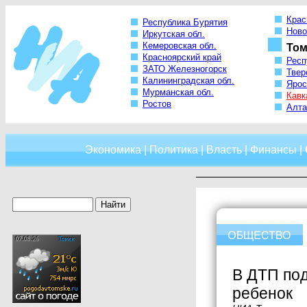
Крас
Республика Бурятия
Ново
Иркутская обл.
Кемеровская обл.
Том
Красноярский край
Респ
ЗАТО Железногорск
Твер
Калининградская обл.
Ярос
Мурманская обл.
Кавк
Ростов
Алта
Экономика
|
Политика
|
Власть
|
Финансы
|
В ДТП под
ребенок