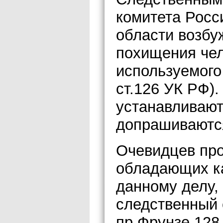
комитета Росс
области возбу
похищения чел
используемого 
ст.126 УК РФ)
устанавливают
допрашиваются
Очевидцев про
обладающих к
данному делу,
следственный о
пр.Фрунзе,128