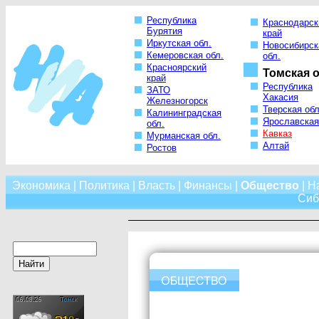
Республика
Краснодарск
Бурятия
край
Иркутская обл.
Новосибирск
Кемеровская обл.
обл.
Красноярский
Томская о
край
Республика
ЗАТО
Хакасия
Железногорск
Тверская обл
Калининградская
Ярославская
обл.
Кавказ
Мурманская обл.
Алтай
Ростов
Экономика
|
Политика
|
Власть
|
Финансы
|
Общество
|
Н
Сиб