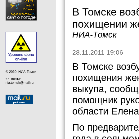
В Томске воз
похищении ж
НИА-Томск
28.11.2011 19:06
В Томске возб
© 2010, НИА-Томск
похищения же
эл. почта:
nia.tomsk@mail.ru
выкупа, сооб
помощник руко
области Елена
По предварите
года в седьмо