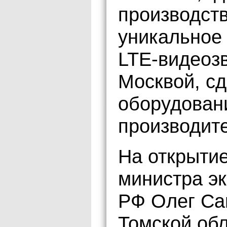
производств
уникальное
LTE-видеоз
Москвой, с
оборудован
производит
На открыти
министра э
РФ Олег Са
Томской обл