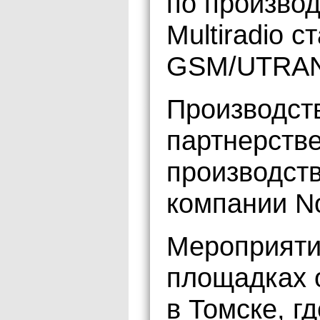
по произво
Multiradio с
GSM/UTRAN/
Производст
партнерстве
производст
компании No
Мероприятие
площадках 
в Томске, г