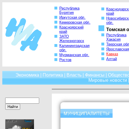
Республика
Краснодарск
Бурятия
край
Иркутская обл.
Новосибирск
Кемеровская обл.
обл.
Красноярский
Томская о
край
Республика
ЗАТО
Хакасия
Железногорск
Тверская обл
Калининградская
Ярославская
обл.
Кавказ
Мурманская обл.
Алтай
Ростов
Экономика
|
Политика
|
Власть
|
Финансы
|
Обществ
Мировые новости
|