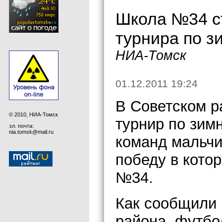
Школа №34 с
турнира по з
НИА-Томск
01.12.2011 19:24
В Советском р
© 2010, НИА-Томск
турнир по зим
эл. почта:
nia.tomsk@mail.ru
команд мальчи
победу в кото
№34.
Как сообщили
района, футбо