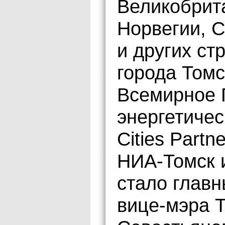
Великобрит
Норвегии, С
и других ст
города Томс
Всемирное 
энергетичес
Cities Part
НИА-Томск и
стало глав
вице-мэра 