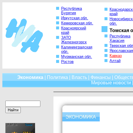
Республика
Краснодарск
Бурятия
край
Иркутская обл.
Новосибирск
Кемеровская обл.
обл.
Красноярский
Томская о
край
Республика
ЗАТО
Хакасия
Железногорск
Тверская обл
Калининградская
Ярославская
обл.
Кавказ
Мурманская обл.
Алтай
Ростов
Экономика
|
Политика
|
Власть
|
Финансы
|
Общест
Мировые новости
|