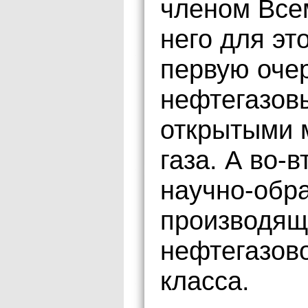
членом Всем
него для эт
первую очер
нефтегазов
открытыми 
газа. А во-
научно-обр
производящ
нефтегазов
класса.