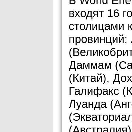
В World Ener
входят 16 
столицами 
провинций:
(Великобрит
Даммам (Са
(Китай), Дох
Галифакс (К
Луанда (Анг
(Экваториал
(Австралия)