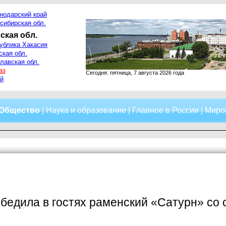
нодарский край
сибирская обл.
ская обл.
ублика Хакасия
ская обл.
лавская обл.
аз
Сегодня: пятница, 7 августа 2026 года
й
Общество
|
Наука и образование
|
Главное в России
|
Миро
бедила в гостях раменский «Сатурн» со 