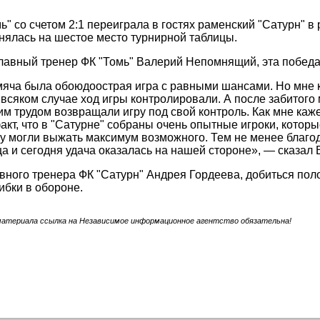
ь" со счетом 2:1 переиграла в гостях раменский "Сатурн" в
нялась на шестое место турнирной таблицы.
лавный тренер ФК "Томь" Валерий Непомнящий, эта победа
мяча была обоюдоострая игра с равными шансами. Но мне 
 всяком случае ход игры контролировали. А после забитого
шим трудом возвращали игру под свой контроль. Как мне каже
факт, что в "Сатурне" собраны очень опытные игроки, котор
у могли выжать максимум возможного. Тем не менее благод
ца и сегодня удача оказалась на нашей стороне», — сказа
вного тренера ФК "Сатурн" Андрея Гордеева, добиться по
бки в обороне.
материала ссылка на Независимое информационное агентство обязательна!