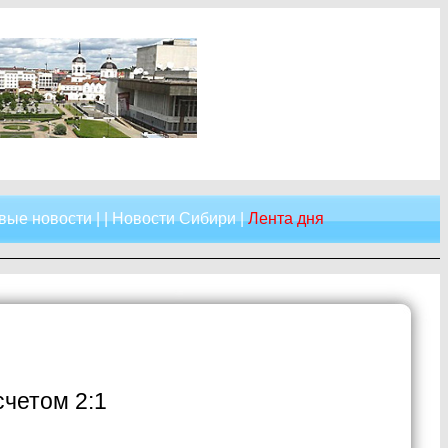
вые новости
| |
Новости Сибири
|
Лента дня
счетом 2:1