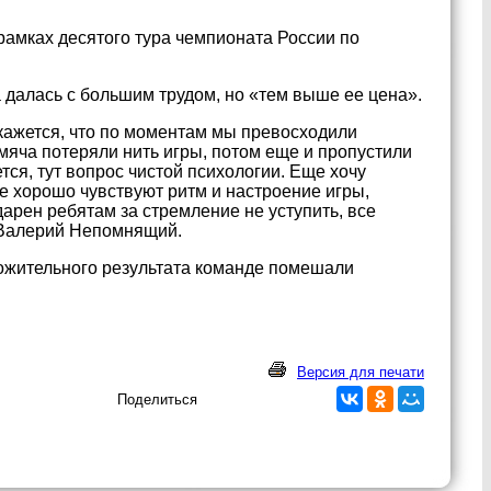
 рамках десятого тура чемпионата России по
 далась с большим трудом, но «тем выше ее цена».
кажется, что по моментам мы превосходили
 мяча потеряли нить игры, потом еще и пропустили
тся, тут вопрос чистой психологии. Еще хочу
ые хорошо чувствуют ритм и настроение игры,
арен ребятам за стремление не уступить, все
л Валерий Непомнящий.
ложительного результата команде помешали
Версия для печати
Поделиться