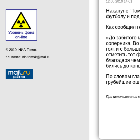
12.05.2010 14:01
Накануне "Том
футболу и под
Как сообщил г
«До забитого 
соперника. Во
гол, и с боль
© 2010, НИА-Томск
отметить тот 
эл. почта: nia.tomsk@mail.ru
благодаря чем
бились до кон
По словам гла
грубейшие оши
При использовании 