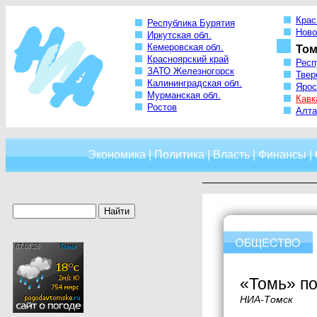
Крас
Республика Бурятия
Ново
Иркутская обл.
Кемеровская обл.
Том
Красноярский край
Респ
ЗАТО Железногорск
Твер
Калининградская обл.
Ярос
Мурманская обл.
Кавк
Ростов
Алта
Экономика
|
Политика
|
Власть
|
Финансы
|
«Томь» по
НИА-Томск