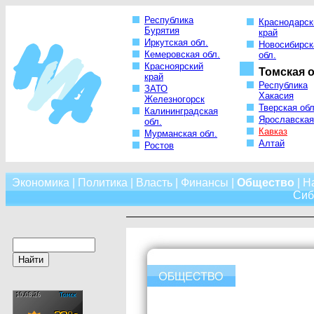
Республика
Краснодарск
Бурятия
край
Иркутская обл.
Новосибирск
Кемеровская обл.
обл.
Красноярский
Томская о
край
Республика
ЗАТО
Хакасия
Железногорск
Тверская обл
Калининградская
Ярославская
обл.
Кавказ
Мурманская обл.
Алтай
Ростов
Экономика
|
Политика
|
Власть
|
Финансы
|
Общество
|
Н
Сиб