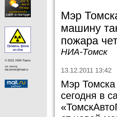
Мэр Томск
машину так
пожара че
НИА-Томск
© 2010, НИА-Томск
эл. почта:
13.12.2011 13:42
nia.tomsk@mail.ru
Мэр Томска
сегодня в с
«ТомскАвто