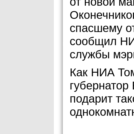
от новой м
Оконечников
спасшему от
сообщил НИ
службы мэр
Как НИА То
губернатор 
подарит так
однокомнатн