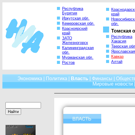
Республика
Краснодарск
Бурятия
край
Иркутская обл.
Новосибирск
Кемеровская обл.
обл.
Красноярский
Томская о
край
Республика
ЗАТО
Хакасия
Железногорск
Тверская обл
Калининградская
Ярославская
обл.
Кавказ
Мурманская обл.
Алтай
Ростов
Экономика
|
Политика
|
Власть
|
Финансы
|
Общест
Мировые новости
|