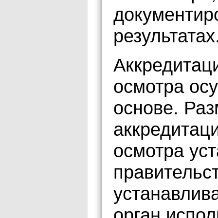
документиро
результатах
Аккредитаци
осмотра ос
основе. Раз
аккредитаци
осмотра ус
правительс
устанавлив
орган испол