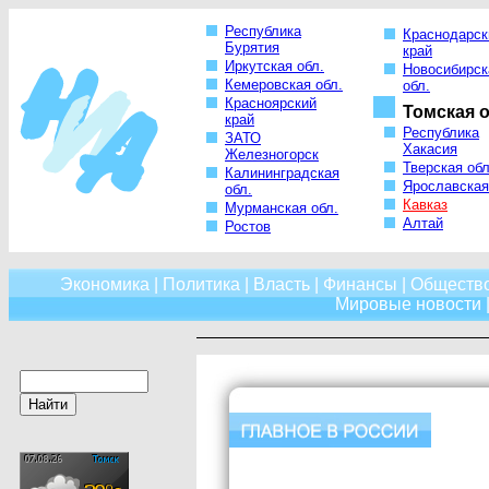
Республика
Краснодарск
Бурятия
край
Иркутская обл.
Новосибирск
Кемеровская обл.
обл.
Красноярский
Томская о
край
Республика
ЗАТО
Хакасия
Железногорск
Тверская обл
Калининградская
Ярославская
обл.
Кавказ
Мурманская обл.
Алтай
Ростов
Экономика
|
Политика
|
Власть
|
Финансы
|
Обществ
Мировые новости
|