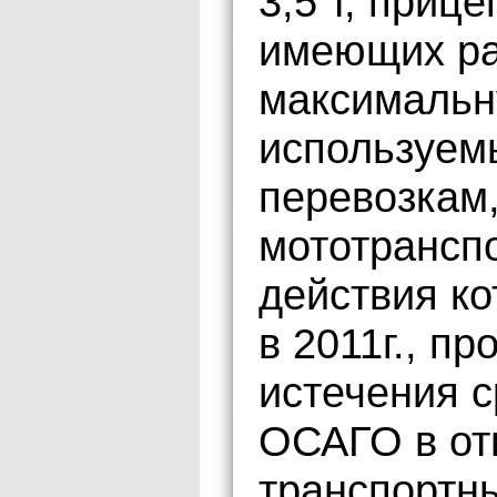
3,5 т, приц
имеющих р
максимальну
используемы
перевозкам,
мототранспо
действия ко
в 2011г., п
истечения с
ОСАГО в от
транспортны