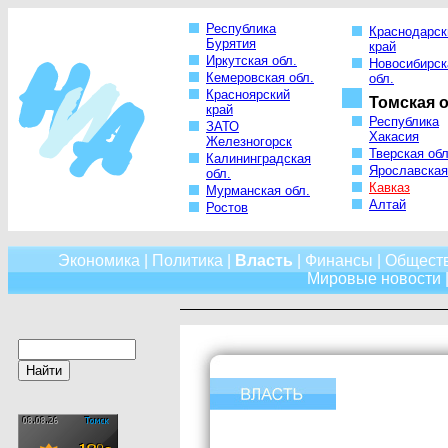
Республика
Краснодарск
Бурятия
край
Иркутская обл.
Новосибирск
Кемеровская обл.
обл.
Красноярский
Томская о
край
Республика
ЗАТО
Хакасия
Железногорск
Тверская обл
Калининградская
Ярославская
обл.
Кавказ
Мурманская обл.
Алтай
Ростов
Экономика
|
Политика
|
Власть
|
Финансы
|
Общест
Мировые новости
|