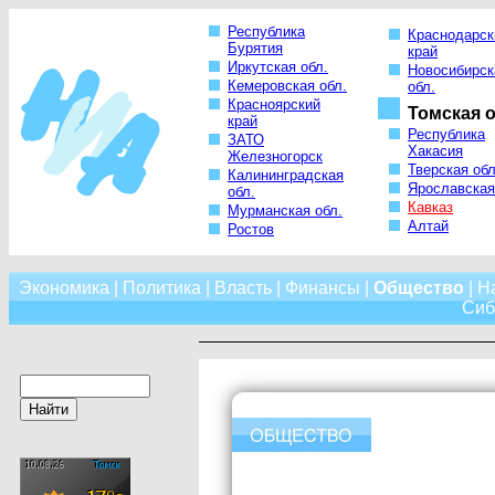
Республика
Краснодарск
Бурятия
край
Иркутская обл.
Новосибирск
Кемеровская обл.
обл.
Красноярский
Томская о
край
Республика
ЗАТО
Хакасия
Железногорск
Тверская обл
Калининградская
Ярославская
обл.
Кавказ
Мурманская обл.
Алтай
Ростов
Экономика
|
Политика
|
Власть
|
Финансы
|
Общество
|
Н
Сиб