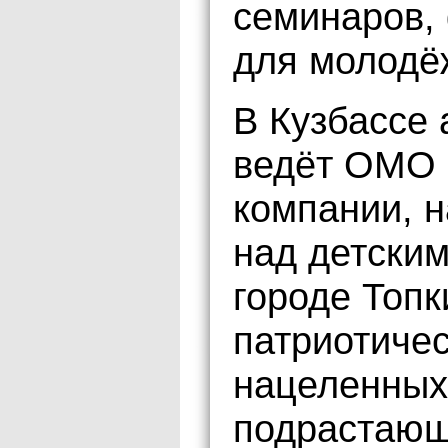
семинаров,
для молодё
В Кузбассе 
ведёт ОМО 
компании, н
над детски
городе Топк
патриотичес
нацеленных
подрастающ