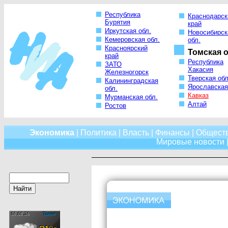
Республика
Краснодарск
Бурятия
край
Иркутская обл.
Новосибирск
Кемеровская обл.
обл.
Красноярский
Томская о
край
Республика
ЗАТО
Хакасия
Железногорск
Тверская обл
Калининградская
Ярославская
обл.
Кавказ
Мурманская обл.
Алтай
Ростов
Экономика
|
Политика
|
Власть
|
Финансы
|
Общест
Мировые новости
|