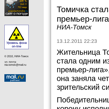
Томичка стал
премьер-лиг
НИА-Томск
13.12.2011 22:23
Жительница Т
© 2010, НИА-Томск
стала одним и
эл. почта:
nia.tomsk@mail.ru
премьер-лига»
она заняла че
зрительский с
Победительниц
корону испол