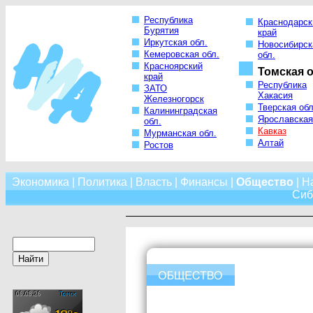
Республика
Краснодарск
Бурятия
край
Иркутская обл.
Новосибирск
Кемеровская обл.
обл.
Красноярский
Томская о
край
Республика
ЗАТО
Хакасия
Железногорск
Тверская обл
Калининградская
Ярославская
обл.
Кавказ
Мурманская обл.
Алтай
Ростов
Экономика
|
Политика
|
Власть
|
Финансы
|
Общество
|
Н
Сиб