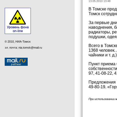
13.05.2010 13:48
В Томске прод
Томск сотрудн
За первые дни
наводнения, б
радиаторы, ре
подушки, одея
© 2010, НИА-Томск
Всего в Томск
эл. почта: nia.tomsk@mail.ru
1368 человек.
чайники и т. 
Пункт приема 
собственности 
97, 41-08-22, 4
Предложения 
49-80-19. «Го
При использовании 