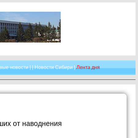
вые новости
| |
Новости Сибири
|
Лента дня
ших от наводнения