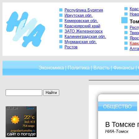
Крас
Республика Бурятия
Ново
Иркутская обл.
Кемеровская обл.
Том
Красноярский край
Респ
ЗАТО Железногорск
Твер
Калининградская обл.
Ярос
Мурманская обл.
Кавк
Ростов
Алта
Экономика
|
Политика
|
Власть
|
Финансы
|
В Томске 
НИА-Томск