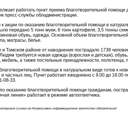
олжает работать пункт приема благотворительной помощи 
ик пресс-службы обладминистрации.
 к акции по оказанию благотворительной помощи в натурал
ыло передано 5 тонн муки, 6 тонн картофеля, 3,5 тонны се
зиновая обувь, одежда. Основной объем благотворительн
ла, матрасы, белье.
е и Томском районе от наводнения пострадало 1738 челове
 Людям требуется новая одежда (взрослая и детская), обувь
д.), мебель, а также постельные принадлежности, полотенца
благотворительной помощи в натуральном виде готов к но
и частных лиц. Пункт работает ежедневно с 9.00 до 18.00 по 
1-08-33.
по оказанию благотворительной помощи гражданам, постр
рячая линия» работает в режиме автоответчика.
материала ссылка на Независимое информационное агентство обязательна!