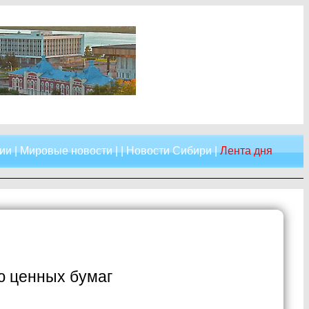
ии
|
Мировые новости
| |
Новости Сибири
|
Лента дня
ю ценных бумаг