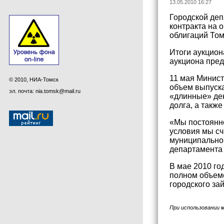
13.05.2010 16:27
Городской деп
контракта на 
облигаций Том
Итоги аукцион
аукциона пред
11 мая Минист
© 2010, НИА-Томск
объем выпуска
эл. почта: nia.tomsk@mail.ru
«длинные» ден
долга, а такж
«Мы постоянн
условия мы сч
муниципальног
департамента
В мае 2010 го
полном объеме
городского за
При использовании 