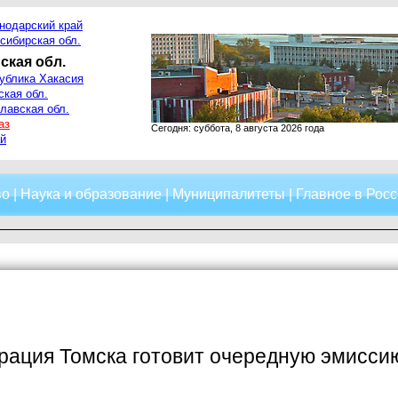
нодарский край
сибирская обл.
ская обл.
ублика Хакасия
ская обл.
лавская обл.
аз
Сегодня: суббота, 8 августа 2026 года
й
во
|
Наука и образование
|
Муниципалитеты
|
Главное в Росс
рация Томска готовит очередную эмисси