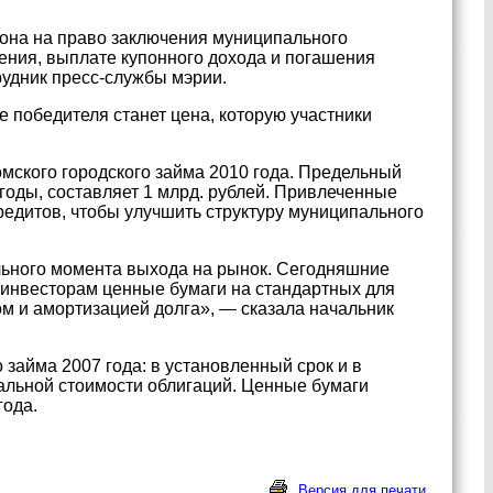
иона на право заключения муниципального
щения, выплате купонного дохода и погашения
рудник пресс-службы мэрии.
 победителя станет цена, которую участники
мского городского займа 2010 года. Предельный
годы, составляет 1 млрд. рублей. Привлеченные
редитов, чтобы улучшить структуру муниципального
ьного момента выхода на рынок. Сегодняшние
 инвесторам ценные бумаги на стандартных для
м и амортизацией долга», — сказала начальник
 займа 2007 года: в установленный срок и в
альной стоимости облигаций. Ценные бумаги
года.
Версия для печати