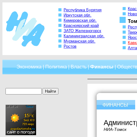
Крас
Республика Бурятия
Ново
Иркутская обл.
Кемеровская обл.
Том
Красноярский край
Респ
ЗАТО Железногорск
Твер
Калининградская обл.
Ярос
Мурманская обл.
Кавк
Ростов
Алта
Экономика
|
Политика
|
Власть
|
Финансы
|
Общест
Админист
НИА-Томск