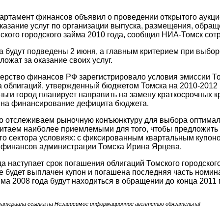
артамент финансов объявил о проведении открытого аукц
оказание услуг по организации выпуска, размещения, обра
ского городского займа 2010 года, сообщил НИА-Томск сот
а будут подведены 2 июня, а главным критерием при выборе
ложат за оказание своих услуг.
ерство финансов РФ зарегистрировало условия эмиссии То
 облигаций, утвержденный бюджетом Томска на 2010-2012 
ьги город планирует направить на замену краткосрочных к
е на финансирование дефицита бюджета.
о отслеживаем рыночную конъюнктуру для выбора оптимал
итаем наиболее приемлемыми для того, чтобы предложить
о сектора условиях: с фиксированным квартальным купоно
 финансов администрации Томска Ирина Ярцева.
да наступает срок погашения облигаций Томского городского
 будет выплачен купон и погашена последняя часть номин
йма 2008 года будут находиться в обращении до конца 2011 
материала ссылка на Независимое информационное агентство обязательна!