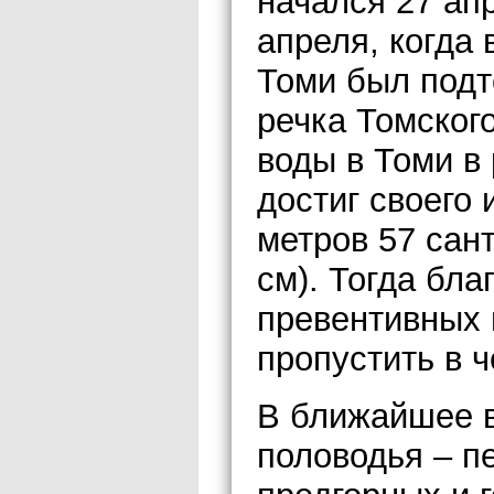
начался 27 ап
апреля, когда 
Томи был подт
речка Томского
воды в Томи в
достиг своего
метров 57 сан
см). Тогда бл
превентивных 
пропустить в ч
В ближайшее в
половодья – пе