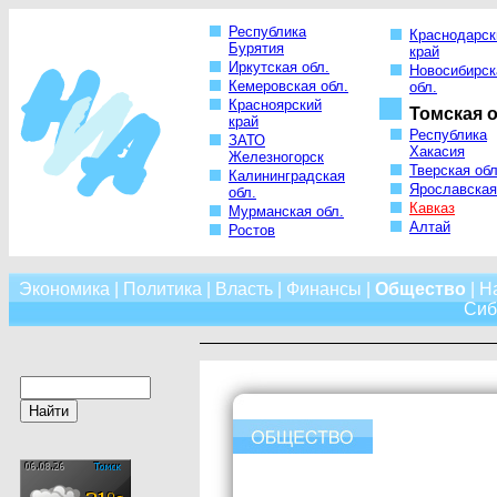
Республика
Краснодарск
Бурятия
край
Иркутская обл.
Новосибирск
Кемеровская обл.
обл.
Красноярский
Томская о
край
Республика
ЗАТО
Хакасия
Железногорск
Тверская обл
Калининградская
Ярославская
обл.
Кавказ
Мурманская обл.
Алтай
Ростов
Экономика
|
Политика
|
Власть
|
Финансы
|
Общество
|
Н
Сиб