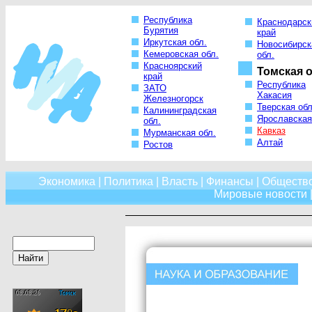
Республика
Краснодарск
Бурятия
край
Иркутская обл.
Новосибирск
Кемеровская обл.
обл.
Красноярский
Томская о
край
Республика
ЗАТО
Хакасия
Железногорск
Тверская обл
Калининградская
Ярославская
обл.
Кавказ
Мурманская обл.
Алтай
Ростов
Экономика
|
Политика
|
Власть
|
Финансы
|
Обществ
Мировые новости
|