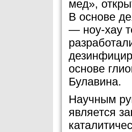
мед», откры
В основе д
— ноу-хау т
разработали
дезинфицир
основе гли
Булавина.
Научным ру
является з
каталитиче