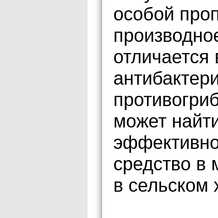
особой проп
производно
отличается
антибактер
противогри
может найт
эффективн
средство в 
в сельском 