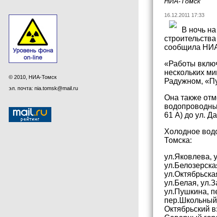
НИА-Томск
16.12.2011 17:33
В ночь н
строительства
сообщила НИА
«Работы включ
нескольких ми
© 2010, НИА-Томск
Радужном, «Пу
эл. почта: nia.tomsk@mail.ru
Она также отм
водопроводных 
61 А) до ул. 
Холодное водо
Томска:
ул.Яковлева, 
ул.Белозерска
ул.Октябрьска
ул.Белая, ул.
ул.Пушкина, п
пер.Школьный,
Октябрьский в