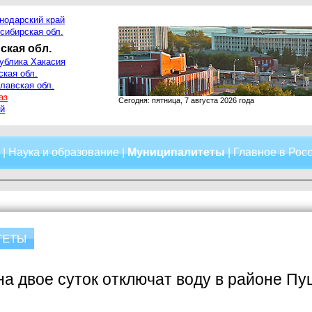
нодарский край
сибирская обл.
ская обл.
ублика Хакасия
ская обл.
лавская обл.
аз
Сегодня: пятница, 7 августа 2026 года
й
|
Наука и образование
|
Муниципалитеты
|
Главное в Рос
на двое суток отключат воду в районе Пу