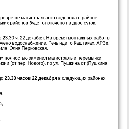
ереврезке магистрального водовода в районе
ких районов будет отключено на двое суток,
 23.30 ч. 22 декабря. На время монтажных работ в
ючено водоснабжение. Речь идет о Каштаках, АРЗе,
щила Юлия Перковская.
ал» полностью заменил магистраль и перемычки
зии (от пер. Нового), по ул. Пушкина от (Пушкина,
до
23.30 часов 22 декабря
в следующих районах
я,
а,
,