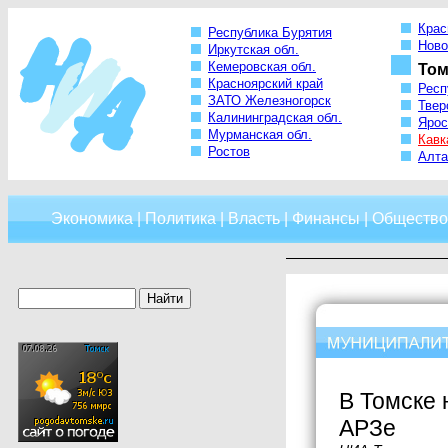
Крас
Республика Бурятия
Ново
Иркутская обл.
Кемеровская обл.
Том
Красноярский край
Респ
ЗАТО Железногорск
Твер
Калининградская обл.
Ярос
Мурманская обл.
Кавк
Ростов
Алта
Экономика
|
Политика
|
Власть
|
Финансы
|
Общество
В Томске 
АРЗе