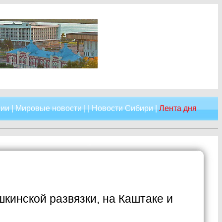
сии
|
Мировые новости
| |
Новости Сибири
|
Лента дня
шкинской развязки, на Каштаке и