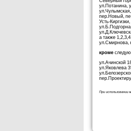
Северный горо
ул.Потанина, 
ул.Чулымская,
пер.Новый, пер
Усть-Киргизки,
ул.Б.Подгорная 
ул.Д.Ключевск
а также 1,2,3
ул.Смирнова, 
кроме
следующ
ул.Ачинской 1
ул.Яковлева 3
ул.Белозерско
пер.Проектир
При использовании 