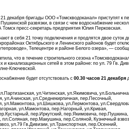
а 21 декабря бригады ООО «Томскводоканал» приступят к п
 Пушкинской развязки, в связи с чем водоснабжение несколь
 Томск пресс-секретарь предприятия Юлия Перковская.
ают в себя 21 точку подключения и продлятся двое суток до
крорайонах Октябрьского и Ленинского районов будет откл
тепроводе», Телецентре и районе Белого озера», — сооб
етила, что в течение строительного сезона «Томскводокан
и канализационных сетей в этом районе: по ул. 79 Гв. Диви
Далне-Ключевской.
снабжение будет отсутствовать с
00.30 часов 21 декабря
ул.Партизанская, ул.Читинская, ул.Якимовича, ул.Больнична
я, ул.Ачинская, ул.Среднекирпичная, пер.Песочный,
я, ул.Мамонтова, ул.Шишкова, ул.Лермонтова, ул.Свердлов
Загорная, ул.Мамонтова, пер.Нагорный, ул.Кривая,
ер.Кустарный, пер.Иркутский, пер.Якимовича, пер.Пушкина,
 пл.Соляная, пер.Макушина, пер.Соляной, Кузнечный взвоз
звоз, ул.79 Гв.Дивизии, ул.Транспортная, пер.Осенний,