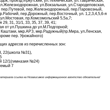
док, проезд Иркутский, ул.Техническая, ул.Таврическая,
ул.Железнодорожная, ул.Вокзальная, ул.Стародеповская,
 пер.Путевой, пер.Железнодорожный, пер.Паровозный,
.Рабочий, пер.Дорожный, пер.Восточный, ул. 1,2,3,4,5,6-я
 ул.Мостовая, пр.Комсомольский 5,5а,7;
29, 31, 31/1, 33, 35, 37, 39, 41;
ая от ул.Пушкина до ул.М.Подгорной;
,4 Каштаки, мкр.АРЗ, мкр.Радужный(пр.Мира, ул.Ленская,
кроме пер. Урожайного)
их адресов из перечисленных зон:
8, 22(школа №31),
5
й 12/1(гимназия №24)
уемый 7
материала ссылка на Независимое информационное агентство обязательна!